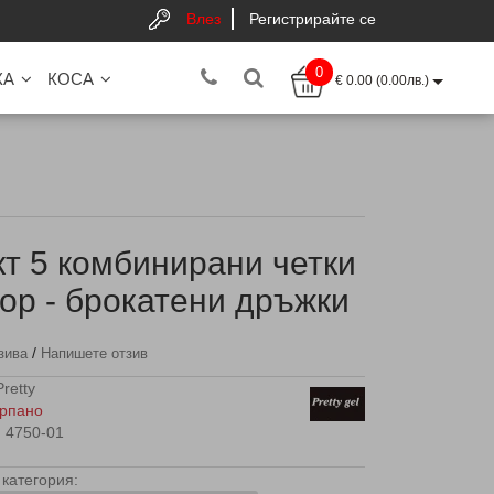
Влез
Регистрирайте се
0
КА
КОСА
€ 0.00 (0.00лв.)
т 5 комбинирани четки
тор - брокатени дръжки
/
зива
Напишете отзив
Pretty
рпано
4750-01
категория: