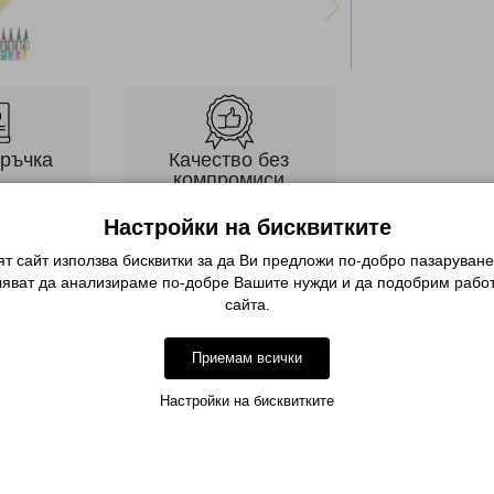
оръчка
Качество без
компромиси
ия сайт или
Невероятни продукти и
дете по
Настройки на бисквитките
персонална консултация
она
т сайт използва бисквитки за да Ви предложи по-добро пазаруване
ляват да анализираме по-добре Вашите нужди и да подобрим работ
Описание
сайта.
Приемам всички
Настройки на бисквитките
ини.
 с които може да лакирате,
тивни елементи с акрил