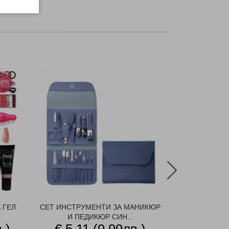
46%
 ГЕЛ
СЕТ ИНСТРУМЕНТИ ЗА МАНИКЮР
СЕТ ИНСТР
И ПЕДИКЮР СИН...
И ПЕ
.)
€ 5.11 (9.99лв.)
€ 6.13