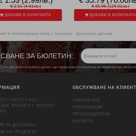
€ 2.51 (4.91лв.)
€ 65.96 (129.01лв.)
ДОБАВИ В КОЛИЧКАТА
ДОБАВИ В КОЛИЧКАТА
ект 5 комбинирани четки с точкатор - брокатени дръжки
СВАНЕ ЗА БЮЛЕТИН:
 с обработката на личните данни с цел предлагане и обработка на маркетингови предло
РМАЦИЯ
ОБСЛУЖВАНЕ НА КЛИЕН
EE!!! PRETTY GEL –
НАМАЛЕНИЯ
ЕДНА КРАСОТА С ВИСОКО
РЕКЛАМАЦИИ
ТВО
ПРОИЗВОДИТЕЛИ
ВАУЧЕРИ
ИЯ ЗА ДОСТАВКА
НЕ НА ПРОДУКТИ