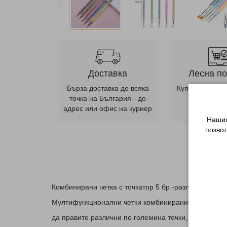
Доставка
Лесна п
Бърза доставка до всяка
Купете от наш
точка на България - до
ни се оба
адрес или офис на куриер
телеф
Нашия
позво
Комбинирани четка с точкатор 5 бр -различни голем
Мултифункционални четки комбинирани с точкатори
да правите различни по големина точки, 3d декора