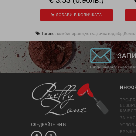
ДОБАВИ В КОЛИЧКАТА
Тагове:
комбинирани
,
четка
,
точкатор
,
5бр
,
Компл
ЗАПИ
С изпращането се съгласявате
ИНФО
TPO-FR
БЕЗВР
КАЧЕС
ЗА НАС
СЛЕДВАЙТЕ НИ В
УСЛОВ
ВРЪЩА