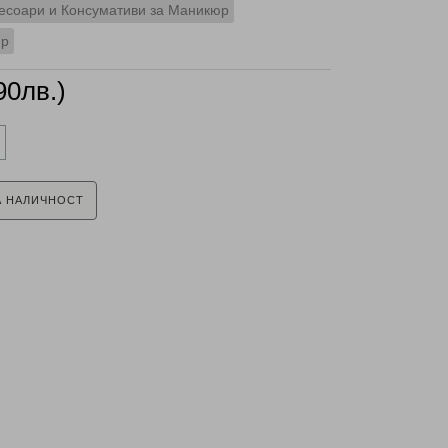
есоари и Консумативи за Маникюр
юр
90лв.)
А НАЛИЧНОСТ