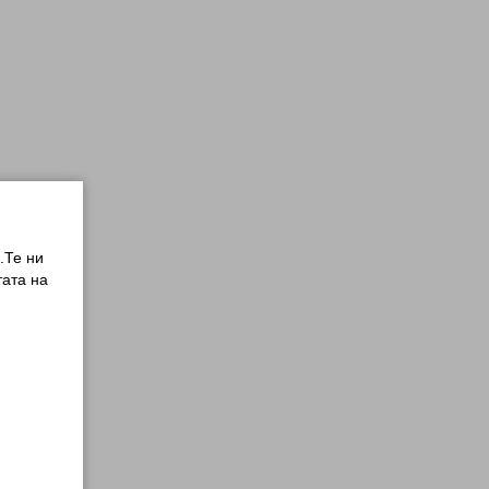
.Те ни
ата на