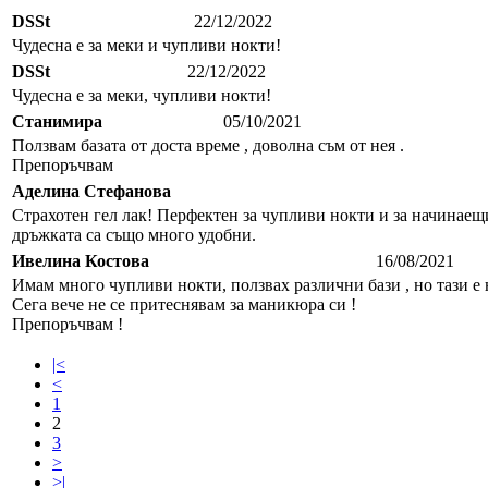
DSSt
22/12/2022
Чудесна е за меки и чупливи нокти!
DSSt
22/12/2022
Чудесна е за меки, чупливи нокти!
Станимира
05/10/2021
Ползвам базата от доста време , доволна съм от нея .
Препоръчвам
Аделина Стефанова
Страхотен гел лак! Перфектен за чупливи нокти и за начинаещ
дръжката са също много удобни.
Ивелина Костова
16/08/2021
Имам много чупливи нокти, ползвах различни бази , но тази е 
Сега вече не се притеснявам за маникюра си !
Препоръчвам !
|<
<
1
2
3
>
>|