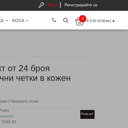
Влез
Регистрирайте се
0
КА
КОСА
€ 0.00 (0.00лв.)
т от 24 броя
чни четки в кожен
/
зива
Напишете отзив
Pretty
личност
2245-01