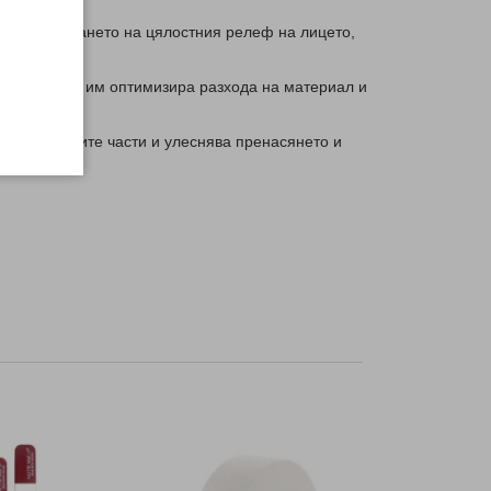
ри изграждането на цялостния релеф на лицето,
структурата им оптимизира разхода на материал и
 на отделните части и улеснява пренасянето и