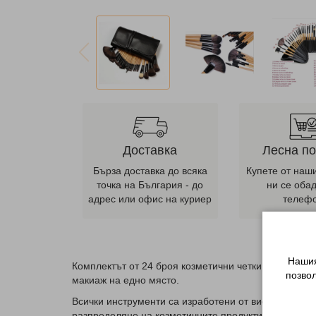
Доставка
Лесна п
Бърза доставка до всяка
Купете от наш
точка на България - до
ни се оба
адрес или офис на куриер
телеф
Нашия
Комплектът от 24 броя козметични четки в кожен к
позво
макиаж на едно място.
Всички инструменти са изработени от висококачест
разпределяне на козметичните продукти.