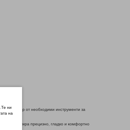
.Те ни
 пълния набор от необходими инструменти за
ата на
ния и гарантира прецизно, гладко и комфортно