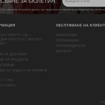
СВАНЕ ЗА БЮЛЕТИН:
 с обработката на личните данни с цел предлагане и обработка на маркетингови предло
РМАЦИЯ
ОБСЛУЖВАНЕ НА КЛИЕН
EE!!! PRETTY GEL –
НАМАЛЕНИЯ
ЕДНА КРАСОТА С ВИСОКО
РЕКЛАМАЦИИ
ТВО
ПРОИЗВОДИТЕЛИ
ВАУЧЕРИ
ИЯ ЗА ДОСТАВКА
НЕ НА ПРОДУКТИ
УСЛОВИЯ
КА ЗА ЗАЩИТА НА ЛИЧНИТЕ
Т С НАС
НА САЙТА
Из