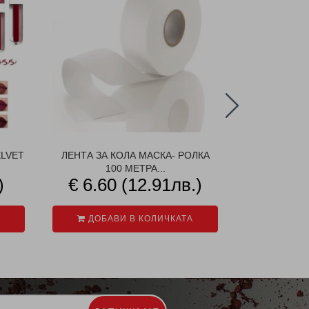
LVET
ЛЕНТА ЗА КОЛА МАСКА- РОЛКА
СПИРАЛА З
100 МЕТРА...
МИГЛ
)
€ 6.60 (12.91лв.)
€ 2.0
€ 4
ДОБАВИ В КОЛИЧКАТА
ДОБАВ