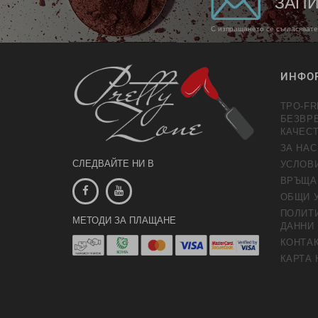
ЗАПИ
С изпращането се съгласявате
ИНФО
TPO-FR
БЕЗВР
КАЧЕС
ЗА НАС
СЛЕДВАЙТЕ НИ В
УСЛОВ
ВРЪЩА
ОБЩИ 
ПОЛИТИ
МЕТОДИ ЗА ПЛАЩАНЕ
ДАННИ
КОНТАК
КАРТА 