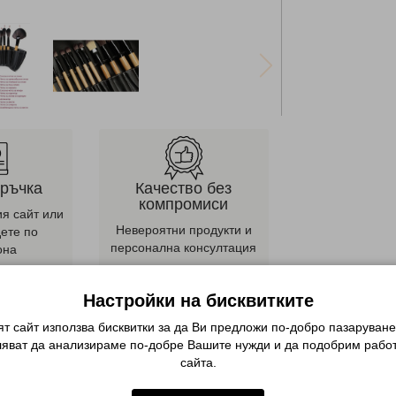
оръчка
Качество без
компромиси
ия сайт или
Невероятни продукти и
дете по
персонална консултация
она
Описание
Настройки на бисквитките
т сайт използва бисквитки за да Ви предложи по-добро пазаруване
алъф е професионален и изчерпателен сет, разработен да осигури
ляват да анализираме по-добре Вашите нужди и да подобрим работ
сайта.
вен веган косъм, който е хипоалергенен, не предизвиква зачервява