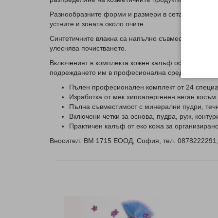
Разнообразните форми и размери в сета позволява
устните и зоната около очите.
Синтетичните влакна са напълно съвместими с течн
улеснява почистването.
Включеният в комплекта кожен калъф осигурява над
подреждането им в професионална среда или при 
Пълен професионален комплект от 24 специал
Изработка от мек хипоалергенен веган косъм
Пълна съвместимост с минерални пудри, течн
Включени четки за основа, пудра, руж, контур
Практичен калъф от еко кожа за организиран
Вносител: ВМ 1715 ЕООД, София, тел. 0878222291, 