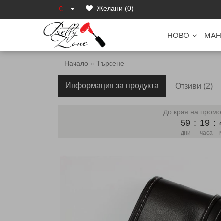
Желани (0)
€
НОВО
МАН
Начало
Търсене
Информация за продукта
Отзиви (2)
До края на промо
59
:
19
:
дни
часа