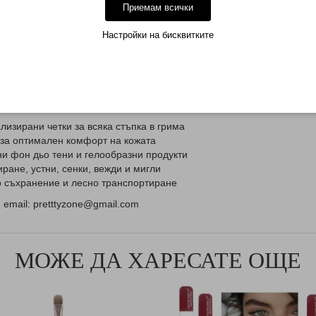
Приемам всички
т реализирането на сложни детайли и различни стилови решения п
Настройки на бисквитките
и, прахообразни, минерални и гелообразни козметични бази, като 
еждна защита от прах и замърсявания, предотвратява изгубването
пътуване.
изирани четки за всяка стъпка в грима
 за оптимален комфорт на кожата
и фон дьо тени и гелообразни продукти
иране, устни, сенки, вежди и мигли
о съхранение и лесно транспортиране
email: pretttyzone@gmail.com
МОЖЕ ДА ХАРЕСАТЕ ОЩЕ