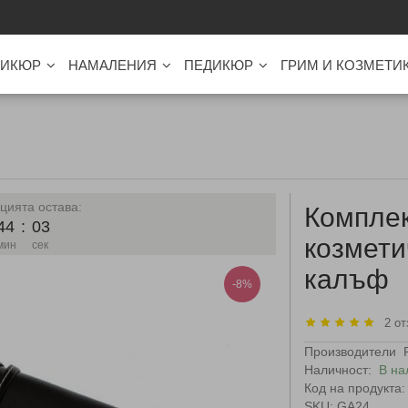
ИКЮР
НАМАЛЕНИЯ
ПЕДИКЮР
ГРИМ И КОЗМЕТИ
цията остава:
Комплек
44
:
02
козмети
мин
сек
калъф
-8%
2 от
Производители
Наличност:
В на
Код на продукта:
SKU: GA24