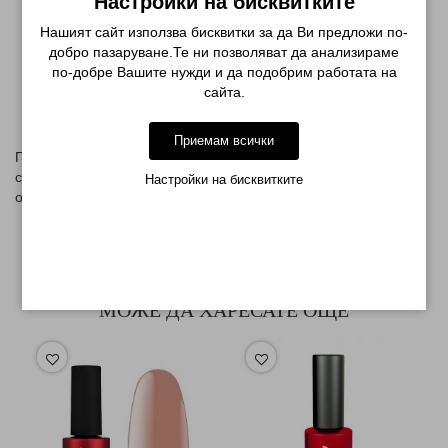
Настройки на бисквитките
Изработени от неръждаема стомана за дълготрайна
Нашият сайт използва бисквитки за да Ви предложи по-
употреба
добро пазаруване.Те ни позволяват да анализираме
Остри и здрави остриета за гладко и прецизно рязане
по-добре Вашите нужди и да подобрим работата на
сайта.
Компактни и леки – идеални за пътуване
Подходящи за мъже, жени и деца
Приемам всички
Грижи се за външния си вид с този удобен комплект, който
съчетава всичко необходимо за поддържането на чисти и
Настройки на бисквитките
оформени нокти.
МОЖЕ ДА ХАРЕСАТЕ ОЩЕ