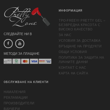
ИНФОРМАЦИЯ
TPO-FREE!!! PRETTY GEL –
БЕЗВРЕДНА КРАСОТА С
ВИСОКО КАЧЕСТВО
СЛЕДВАЙТЕ НИ В
ЗА НАС
УСЛОВИЯ ЗА ДОСТАВКА
ВРЪЩАНЕ НА ПРОДУКТИ
ОБЩИ УСЛОВИЯ
МЕТОДИ ЗА ПЛАЩАНЕ
ПОЛИТИКА ЗА ЗАЩИТА НА
ЛИЧНИТЕ ДАННИ
КОНТАКТ С НАС
КАРТА НА САЙТА
ОБСЛУЖВАНЕ НА КЛИЕНТИ
НАМАЛЕНИЯ
РЕКЛАМАЦИИ
ПРОИЗВОДИТЕЛИ
ВАУЧЕРИ