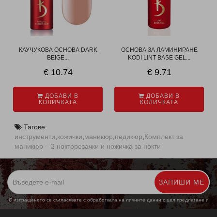
КАУЧУКОВА ОСНОВА DARK
ОСНОВА ЗА ЛАМИНИРАНЕ
BEIGE...
KODI LINT BASE GEL...
€ 10.74
€ 9.71
ДОБАВИ В
ДОБАВИ В
КОЛИЧКАТА
КОЛИЧКАТА
Тагове:
инструменти
,
кожички
,
маникюр
,
педикюр
,
Комплект за
маникюр – 2 нокторезачки и ножичка за нокти
ЗАПИШИ МЕ
С изпращането се съгласявате с обработката на личните данни с цел предлагане и
обработка на маркетингови предложения.
Повече информация