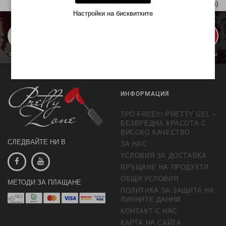
Показани 1 от 1 | 1 (1 Страници)
Настройки на бисквитките
ЗАПИШИ МЕ
С изпращането се съгласявате с обработката на личните данни с цел предлагане и
обработка на маркетингови предложения.
Повече информация
ИНФОРМАЦИЯ
TPO-FREE!!! PRETTY GEL –
БЕЗВРЕДНА КРАСОТА С
ВИСОКО КАЧЕСТВО
СЛЕДВАЙТЕ НИ В
ЗА НАС
УСЛОВИЯ ЗА ДОСТАВКА
ВРЪЩАНЕ НА ПРОДУКТИ
ОБЩИ УСЛОВИЯ
МЕТОДИ ЗА ПЛАЩАНЕ
ПОЛИТИКА ЗА ЗАЩИТА НА
ЛИЧНИТЕ ДАННИ
КОНТАКТ С НАС
КАРТА НА САЙТА