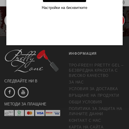
Показани 1 от 1 | 1 (1 Страници)
Настройки на бисквитките
ЗАПИШИ МЕ
С изпращането се съгласявате с обработката на личните данни с цел предлагане и
обработка на маркетингови предложения.
Повече информация
ИНФОРМАЦИЯ
TPO-FREE!!! PRETTY GEL –
БЕЗВРЕДНА КРАСОТА С
ВИСОКО КАЧЕСТВО
СЛЕДВАЙТЕ НИ В
ЗА НАС
УСЛОВИЯ ЗА ДОСТАВКА
ВРЪЩАНЕ НА ПРОДУКТИ
ОБЩИ УСЛОВИЯ
МЕТОДИ ЗА ПЛАЩАНЕ
ПОЛИТИКА ЗА ЗАЩИТА НА
ЛИЧНИТЕ ДАННИ
КОНТАКТ С НАС
КАРТА НА САЙТА