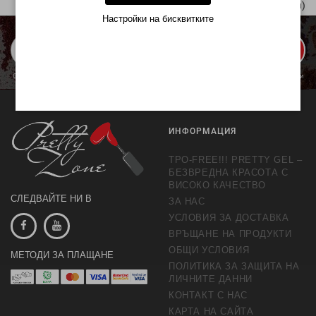
Показани 1 от 1 | 1 (1 Страници)
Настройки на бисквитките
ЗАПИШИ МЕ
С изпращането се съгласявате с обработката на личните данни с цел предлагане и
обработка на маркетингови предложения.
Повече информация
ИНФОРМАЦИЯ
TPO-FREE!!! PRETTY GEL –
БЕЗВРЕДНА КРАСОТА С
ВИСОКО КАЧЕСТВО
СЛЕДВАЙТЕ НИ В
ЗА НАС
УСЛОВИЯ ЗА ДОСТАВКА
ВРЪЩАНЕ НА ПРОДУКТИ
ОБЩИ УСЛОВИЯ
МЕТОДИ ЗА ПЛАЩАНЕ
ПОЛИТИКА ЗА ЗАЩИТА НА
ЛИЧНИТЕ ДАННИ
КОНТАКТ С НАС
КАРТА НА САЙТА