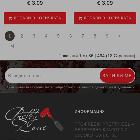
€ 3.99
€ 3.99
ДОБАВИ В КОЛИЧКАТА
ДОБАВИ В КОЛИЧКАТА
1
2
3
4
5
6
7
8
9
>
>|
Показани 1 от 36 | 464 (13 Страници)
ЗАПИШИ МЕ
С изпращането се съгласявате с обработката на личните данни с цел предлагане и
обработка на маркетингови предложения.
Повече информация
ИНФОРМАЦИЯ
TPO-FREE!!! PRETTY GEL –
БЕЗВРЕДНА КРАСОТА С
ВИСОКО КАЧЕСТВО