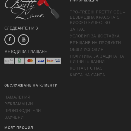
ИНФОРМАЦИЯ
TPO-FREE!!! PRETTY GEL –
БЕЗВРЕДНА КРАСОТА С
ВИСОКО КАЧЕСТВО
СЛЕДВАЙТЕ НИ В
ЗА НАС
УСЛОВИЯ ЗА ДОСТАВКА
ВРЪЩАНЕ НА ПРОДУКТИ
ОБЩИ УСЛОВИЯ
МЕТОДИ ЗА ПЛАЩАНЕ
ПОЛИТИКА ЗА ЗАЩИТА НА
ЛИЧНИТЕ ДАННИ
КОНТАКТ С НАС
КАРТА НА САЙТА
ОБСЛУЖВАНЕ НА КЛИЕНТИ
НАМАЛЕНИЯ
РЕКЛАМАЦИИ
ПРОИЗВОДИТЕЛИ
ВАУЧЕРИ
МОЯТ ПРОФИЛ