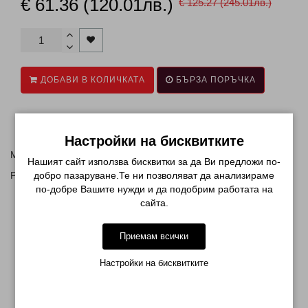
€ 61.36 (120.01лв.)
€ 125.27 (245.01лв.)
ДОБАВИ В КОЛИЧКАТА
БЪРЗА ПОРЪЧКА
Описание
Настройки на бисквитките
Масло за кожички - 50 бр.
Нашият сайт използва бисквитки за да Ви предложи по-
добро пазаруване.Те ни позволяват да анализираме
Различни аромати.
по-добре Вашите нужди и да подобрим работата на
сайта.
МОЖЕ ДА ХАРЕСАТЕ ОЩЕ
Приемам всички
Настройки на бисквитките