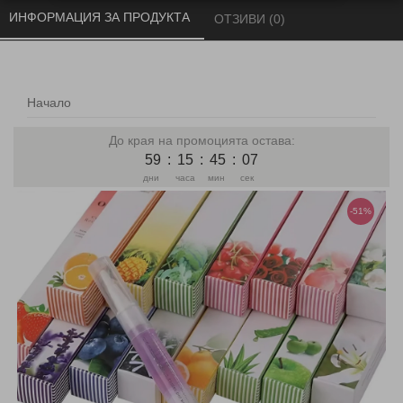
ИНФОРМАЦИЯ ЗА ПРОДУКТА 
ОТЗИВИ (0) 
Начало
До края на промоцията остава:
59
:
15
:
45
:
07
дни
часа
мин
сек
-51%