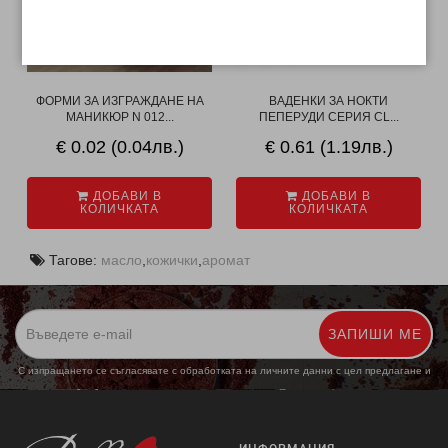
ФОРМИ ЗА ИЗГРАЖДАНЕ НА
ВАДЕНКИ ЗА НОКТИ
МАНИКЮР N 012...
ПЕПЕРУДИ СЕРИЯ CL...
€ 0.02 (0.04лв.)
€ 0.61 (1.19лв.)
ДОБАВИ В
ДОБАВИ В
КОЛИЧКАТА
КОЛИЧКАТА
Тагове:
масло
,
кожички
,
аромат
ЗАПИШИ МЕ
С изпращането се съгласявате с обработката на личните данни с цел предлагане и
обработка на маркетингови предложения.
Повече информация