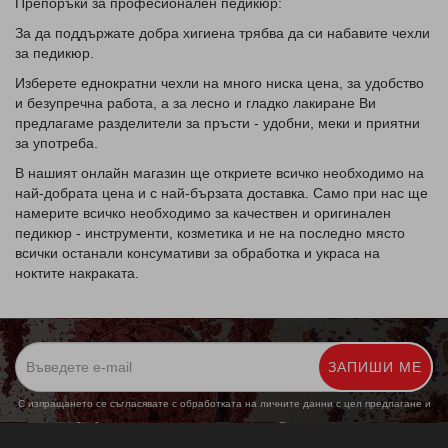
Препоръки за професионален педикюр:
За да поддържате добра хигиена трябва да си набавите чехли
за педикюр.
Изберете еднократни чехли на много ниска цена, за удобство
и безупречна работа, а за лесно и гладко лакиране Ви
предлагаме разделители за пръсти - удобни, меки и приятни
за употреба.
В нашият онлайн магазин ще откриете всичко необходимо на
най-добрата цена и с най-бързата доставка. Само при нас ще
намерите всичко необходимо за качествен и оригинален
педикюр - инструменти, козметика и не на последно място
всички останали консумативи за обработка и украса на
ноктите накраката.
ЗАПИШИ МЕ
С изпращането се съгласявате с обработката на личните данни с цел предлагане и
обработка на маркетингови предложения.
Повече информация