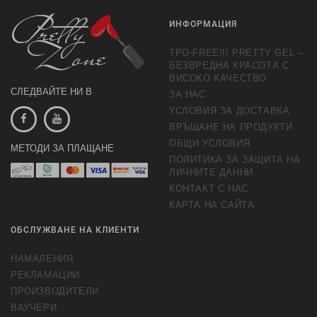
ИНФОРМАЦИЯ
TPO-FREE!!! PRETTY GEL –
БЕЗВРЕДНА КРАСОТА С
ВИСОКО КАЧЕСТВО
СЛЕДВАЙТЕ НИ В
ЗА НАС
УСЛОВИЯ ЗА ДОСТАВКА
ВРЪЩАНЕ НА ПРОДУКТИ
ОБЩИ УСЛОВИЯ
МЕТОДИ ЗА ПЛАЩАНЕ
ПОЛИТИКА ЗА ЗАЩИТА НА
ЛИЧНИТЕ ДАННИ
КОНТАКТ С НАС
КАРТА НА САЙТА
ОБСЛУЖВАНЕ НА КЛИЕНТИ
НАМАЛЕНИЯ
РЕКЛАМАЦИИ
ПРОИЗВОДИТЕЛИ
ВАУЧЕРИ