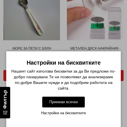
КЮРЕ ЗА ПЕТИ С БЯЛА
МЕТАЛЕН ДИСК НАКРАЙНИК -
ДРЪЖКА...
МАНИКЮР И ПЕДИК...
€ 2.51 (4.91лв.)
€ 4.60 (9.00лв.)
Настройки на бисквитките
Нашият сайт използва бисквитки за да Ви предложи по-
ДОБАВИ В КОЛИЧКАТА
ДОБАВИ В КОЛИЧКАТА
добро пазаруване.Те ни позволяват да анализираме
по-добре Вашите нужди и да подобрим работата на
сайта.
Филтър
Приемам всички
Настройки на бисквитките