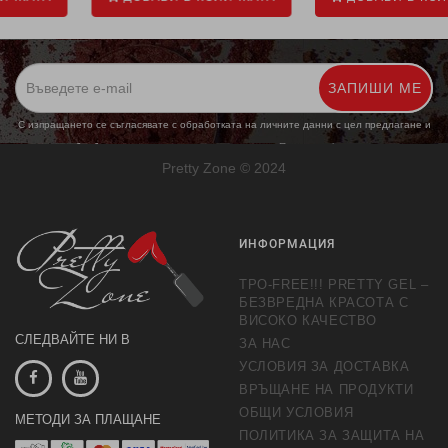
ЗАПИШИ МЕ
С изпращането се съгласявате с обработката на личните данни с цел предлагане и
обработка на маркетингови предложения.
Повече информация
Pretty Zone © 2024
ИНФОРМАЦИЯ
TPO-FREE!!! PRETTY GEL –
БЕЗВРЕДНА КРАСОТА С
ВИСОКО КАЧЕСТВО
СЛЕДВАЙТЕ НИ В
ЗА НАС
УСЛОВИЯ ЗА ДОСТАВКА
ВРЪЩАНЕ НА ПРОДУКТИ
ОБЩИ УСЛОВИЯ
МЕТОДИ ЗА ПЛАЩАНЕ
ПОЛИТИКА ЗА ЗАЩИТА НА