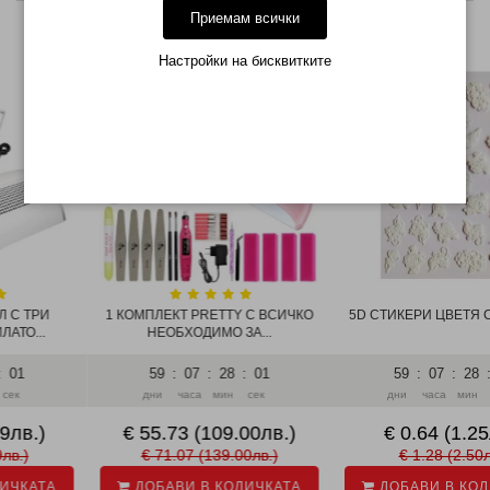
Приемам всички
НАМАЛЕНИЯ
Настройки на бисквитките
-48%
-22%
ТРИ
1 КОМПЛЕКТ PRETTY С ВСИЧКО
5D СТИКЕРИ ЦВЕТЯ СЕРИЯ 
..
НЕОБХОДИМО ЗА...
59
:
07
:
28
:
01
59
:
07
:
28
:
01
дни
часа
мин
сек
дни
часа
мин
сек
.)
€ 55.73 (109.00лв.)
€ 0.64 (1.25лв.
€ 71.07 (139.00лв.)
€ 1.28 (2.50лв.)
АТА
ДОБАВИ В КОЛИЧКАТА
ДОБАВИ В КОЛИЧК