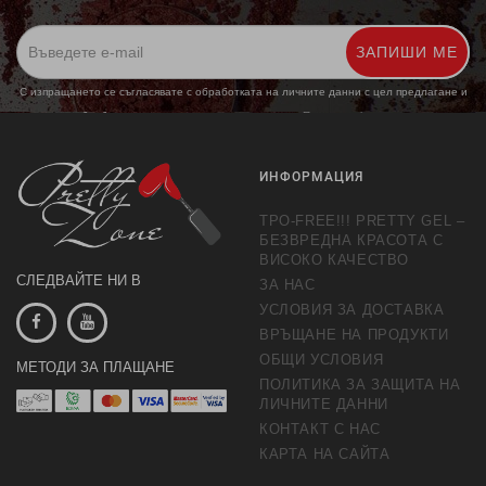
ЗАПИШИ МЕ
С изпращането се съгласявате с обработката на личните данни с цел предлагане и
обработка на маркетингови предложения.
Повече информация
ИНФОРМАЦИЯ
TPO-FREE!!! PRETTY GEL –
БЕЗВРЕДНА КРАСОТА С
ВИСОКО КАЧЕСТВО
СЛЕДВАЙТЕ НИ В
ЗА НАС
УСЛОВИЯ ЗА ДОСТАВКА
ВРЪЩАНЕ НА ПРОДУКТИ
ОБЩИ УСЛОВИЯ
МЕТОДИ ЗА ПЛАЩАНЕ
ПОЛИТИКА ЗА ЗАЩИТА НА
ЛИЧНИТЕ ДАННИ
КОНТАКТ С НАС
КАРТА НА САЙТА