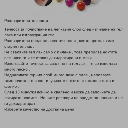
Разтворители-течности
Течност за почистване на лепкавия слой след изпичане на гел
лака или изграждащия гел .
Разтворителя представлява течност с , която премахваме
стария гел лак .
Не сваляйте гел лак само с пилене , това препилва ноктите ,
изтънява ги и те стават дехидратирани и меки .
Използвайте течност за сваляне на гел лак . Тя се използва
много лесно .
Надрасквате горния слой много леко с пила , напоявате
тампончета с течност и увивате ноктите с тампончетата и
фолио .
След 15 минутки всичко е свалено и може да започнете да
лакирате ноктите . Нашите разтвори не вредят на ноктите и не
ги дехидратират .
Изберете качество на достъпна цена .