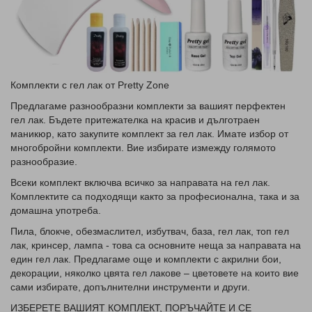
Комплекти с гел лак от Pretty Zone
Предлагаме разнообразни комплекти за вашият перфектен
гел лак. Бъдете притежателка на красив и дълготраен
маникюр, като закупите комплект за гел лак. Имате избор от
многобройни комплекти. Вие избирате измежду голямото
разнообразие.
Всеки комплект включва всичко за направата на гел лак.
Комплектите са подходящи както за професионална, така и за
домашна употреба.
Пила, блокче, обезмаслител, избутвач, база, гел лак, топ гел
лак, кринсер, лампа - това са основните неща за направата на
един гел лак. Предлагаме още и комплекти с акрилни бои,
декорации, няколко цвята гел лакове – цветовете на които вие
сами избирате, допълнителни инструменти и други.
ИЗБЕРЕТЕ ВАШИЯТ КОМПЛЕКТ, ПОРЪЧАЙТЕ И СЕ