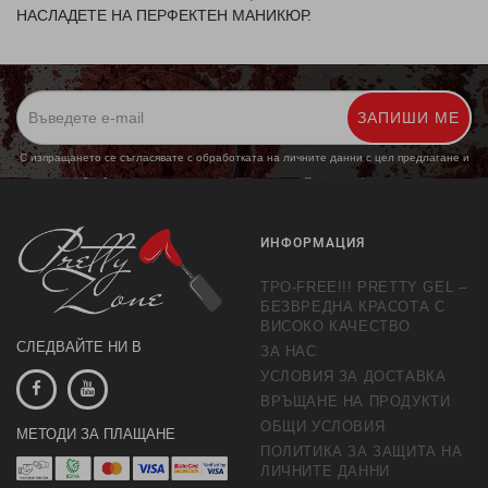
НАСЛАДЕТЕ НА ПЕРФЕКТЕН МАНИКЮР.
ЗАПИШИ МЕ
С изпращането се съгласявате с обработката на личните данни с цел предлагане и
обработка на маркетингови предложения.
Повече информация
ИНФОРМАЦИЯ
TPO-FREE!!! PRETTY GEL –
БЕЗВРЕДНА КРАСОТА С
ВИСОКО КАЧЕСТВО
СЛЕДВАЙТЕ НИ В
ЗА НАС
УСЛОВИЯ ЗА ДОСТАВКА
ВРЪЩАНЕ НА ПРОДУКТИ
ОБЩИ УСЛОВИЯ
МЕТОДИ ЗА ПЛАЩАНЕ
ПОЛИТИКА ЗА ЗАЩИТА НА
ЛИЧНИТЕ ДАННИ