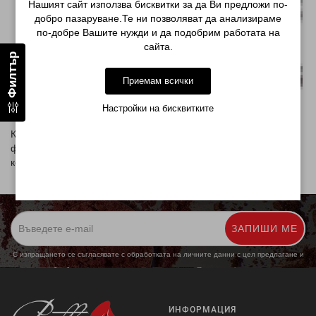
Нашият сайт използва бисквитки за да Ви предложи по-
добро пазаруване.Те ни позволяват да анализираме
по-добре Вашите нужди и да подобрим работата на
сайта.
Филтър
Приемам всички
Настройки на бисквитките
Качествен инструмент произведен от доказана световна
фирма производител на инструменти за маникюр, педикюр и
козметика.
ЗАПИШИ МЕ
С изпращането се съгласявате с обработката на личните данни с цел предлагане и
обработка на маркетингови предложения.
Повече информация
ИНФОРМАЦИЯ