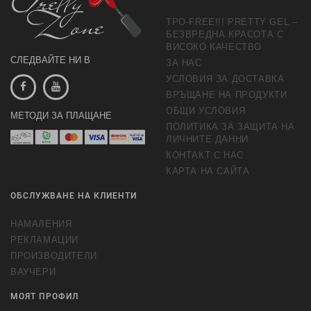
TPO-FREE!!! PRETTY GEL –
БЕЗВРЕДНА КРАСОТА С
ВИСОКО КАЧЕСТВО
СЛЕДВАЙТЕ НИ В
ЗА НАС
УСЛОВИЯ ЗА ДОСТАВКА
ВРЪЩАНЕ НА ПРОДУКТИ
ОБЩИ УСЛОВИЯ
МЕТОДИ ЗА ПЛАЩАНЕ
ПОЛИТИКА ЗА ЗАЩИТА НА
ЛИЧНИТЕ ДАННИ
КОНТАКТ С НАС
КАРТА НА САЙТА
ОБСЛУЖВАНЕ НА КЛИЕНТИ
НАМАЛЕНИЯ
РЕКЛАМАЦИИ
ПРОИЗВОДИТЕЛИ
ВАУЧЕРИ
МОЯТ ПРОФИЛ