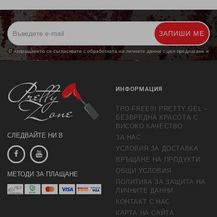
ЗАПИШИ МЕ
С изпращането се съгласявате с обработката на личните данни с цел предлагане и
обработка на маркетингови предложения.
Повече информация
ИНФОРМАЦИЯ
TPO-FREE!!! PRETTY GEL –
БЕЗВРЕДНА КРАСОТА С
ВИСОКО КАЧЕСТВО
СЛЕДВАЙТЕ НИ В
ЗА НАС
УСЛОВИЯ ЗА ДОСТАВКА
ВРЪЩАНЕ НА ПРОДУКТИ
ОБЩИ УСЛОВИЯ
МЕТОДИ ЗА ПЛАЩАНЕ
ПОЛИТИКА ЗА ЗАЩИТА НА
ЛИЧНИТЕ ДАННИ
КОНТАКТ С НАС
КАРТА НА САЙТА