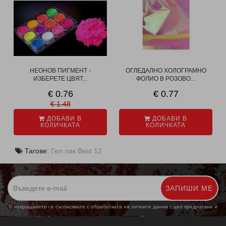
НЕОНОВ ПИГМЕНТ -
ОГЛЕДАЛНО ХОЛОГРАМНО
ИЗБЕРЕТЕ ЦВЯТ...
ФОЛИО В РОЗОВО...
€ 0.76
€ 0.77
€ 1.48
ДОБАВИ В
ДОБАВИ В
КОЛИЧКАТА
КОЛИЧКАТА
Тагове:
Гел лак Best 12
ЗАПИШИ МЕ
С изпращането се съгласявате с обработката на личните данни с цел предлагане и
обработка на маркетингови предложения.
Повече информация