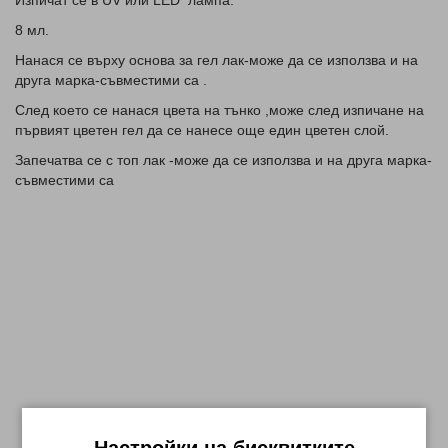
Изпичат се в UV или LED лампа.
8 мл.
Нанася се върху основа за гел лак-може да се използва и на
друга марка-съвместими са .
След което се нанася цвета на тънко ,може след изпичане на
първият цветен гел да се нанесе още един цветен слой.
Запечатва се с топ лак -може да се използва и на друга марка-
съвместими са