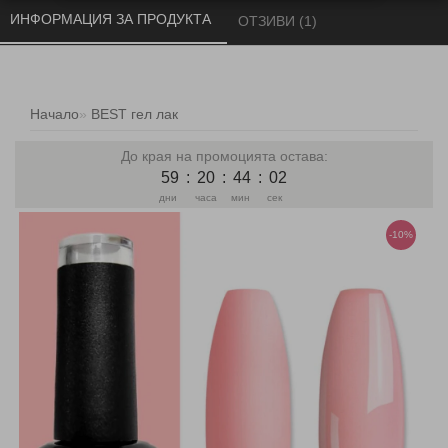
ИНФОРМАЦИЯ ЗА ПРОДУКТА 
ОТЗИВИ (1) 
Начало
BEST гел лак
До края на промоцията остава:
59
:
20
:
44
:
01
дни
часа
мин
сек
-10%