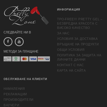
ИНФОРМАЦИЯ
TPO-FREE!!! PRETTY GEL –
БЕЗВРЕДНА КРАСОТА С
ВИСОКО КАЧЕСТВО
СЛЕДВАЙТЕ НИ В
ЗА НАС
УСЛОВИЯ ЗА ДОСТАВКА
ВРЪЩАНЕ НА ПРОДУКТИ
ОБЩИ УСЛОВИЯ
МЕТОДИ ЗА ПЛАЩАНЕ
ПОЛИТИКА ЗА ЗАЩИТА НА
ЛИЧНИТЕ ДАННИ
КОНТАКТ С НАС
КАРТА НА САЙТА
ОБСЛУЖВАНЕ НА КЛИЕНТИ
НАМАЛЕНИЯ
РЕКЛАМАЦИИ
ПРОИЗВОДИТЕЛИ
ВАУЧЕРИ