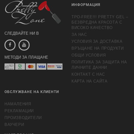
ИНФОРМАЦИЯ
TPO-FREE!!! PRETTY GEL –
БЕЗВРЕДНА КРАСОТА С
ВИСОКО КАЧЕСТВО
СЛЕДВАЙТЕ НИ В
ЗА НАС
УСЛОВИЯ ЗА ДОСТАВКА
ВРЪЩАНЕ НА ПРОДУКТИ
ОБЩИ УСЛОВИЯ
МЕТОДИ ЗА ПЛАЩАНЕ
ПОЛИТИКА ЗА ЗАЩИТА НА
ЛИЧНИТЕ ДАННИ
КОНТАКТ С НАС
КАРТА НА САЙТА
ОБСЛУЖВАНЕ НА КЛИЕНТИ
НАМАЛЕНИЯ
РЕКЛАМАЦИИ
ПРОИЗВОДИТЕЛИ
ВАУЧЕРИ