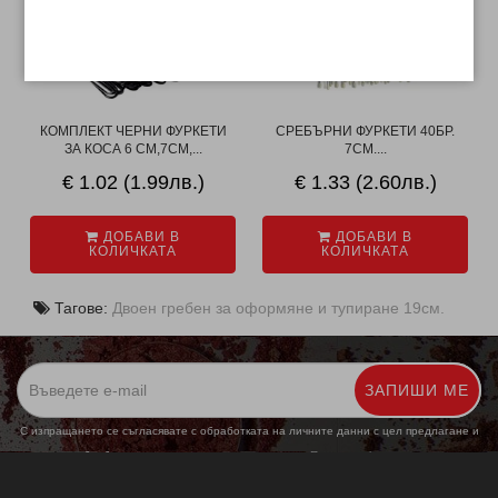
КОМПЛЕКТ ЧЕРНИ ФУРКЕТИ
СРЕБЪРНИ ФУРКЕТИ 40БР.
ЗА КОСА 6 СМ,7СМ,...
7СМ....
€ 1.02 (1.99лв.)
€ 1.33 (2.60лв.)
ДОБАВИ В
ДОБАВИ В
КОЛИЧКАТА
КОЛИЧКАТА
Тагове:
Двоен гребен за оформяне и тупиране 19см.
ЗАПИШИ МЕ
С изпращането се съгласявате с обработката на личните данни с цел предлагане и
обработка на маркетингови предложения.
Повече информация