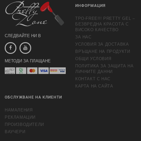
ИНФОРМАЦИЯ
TPO-FREE!!! PRETTY GEL –
БЕЗВРЕДНА КРАСОТА С
ВИСОКО КАЧЕСТВО
СЛЕДВАЙТЕ НИ В
ЗА НАС
УСЛОВИЯ ЗА ДОСТАВКА
ВРЪЩАНЕ НА ПРОДУКТИ
ОБЩИ УСЛОВИЯ
МЕТОДИ ЗА ПЛАЩАНЕ
ПОЛИТИКА ЗА ЗАЩИТА НА
ЛИЧНИТЕ ДАННИ
КОНТАКТ С НАС
КАРТА НА САЙТА
ОБСЛУЖВАНЕ НА КЛИЕНТИ
НАМАЛЕНИЯ
РЕКЛАМАЦИИ
ПРОИЗВОДИТЕЛИ
ВАУЧЕРИ