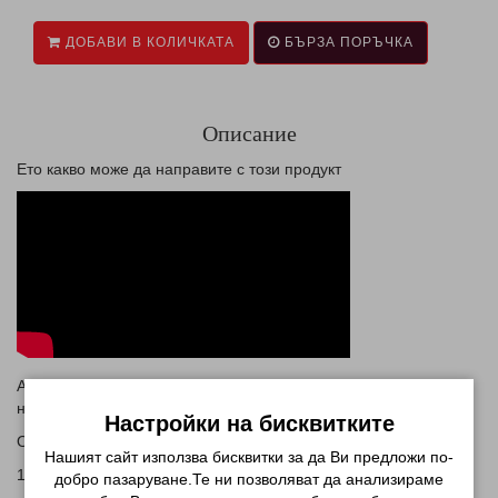
ДОБАВИ В КОЛИЧКАТА
БЪРЗА ПОРЪЧКА
Описание
Eто какво може да направите с този продукт
Акрилни боички за маникюр върху естествен или изкуствен
нокът.
Настройки на бисквитките
Описание:
Нашият сайт използва бисквитки за да Ви предложи по-
12 броя акрилни бои в удобна за съхранение кутия.
добро пазаруване.Те ни позволяват да анализираме