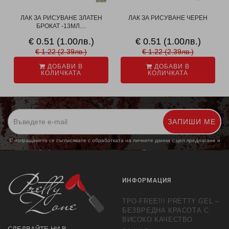
ЛАК ЗА РИСУВАНЕ ЗЛАТЕН
ЛАК ЗА РИСУВАНЕ ЧЕРЕН
БРОКАТ -13МЛ....
€ 0.51 (1.00лв.)
€ 0.51 (1.00лв.)
€ 1.22 (2.39лв.)
€ 1.22 (2.39лв.)
ДОБАВИ В
ДОБАВИ В
КОЛИЧКАТА
КОЛИЧКАТА
ЗАПИШИ МЕ
С изпращането се съгласявате с обработката на личните данни с цел предлагане и
обработка на маркетингови предложения.
Повече информация
ИНФОРМАЦИЯ
TPO-FREE!!! PRETTY GEL –
БЕЗВРЕДНА КРАСОТА С
ВИСОКО КАЧЕСТВО