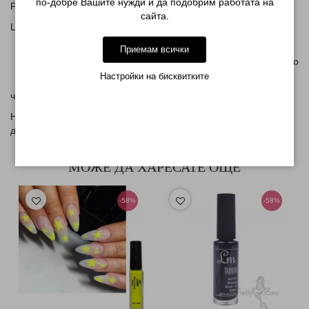
по-добре Вашите нужди и да подобрим работата на
Разфасовки от 12мл
сайта.
Цветове-
основни- бял и черен
Приемам всички
цветни - люляк,тъмно кафяв,зелен,тъмно лилав,небесно
син,топла циклама,
Настройки на бисквитките
червено,портокалово,лимонено жълт,розов
Нанасят се с четка за рисуване и след завършване на
декорацията се запечатват задължително с топ лак!
МОЖЕ ДА ХАРЕСАТЕ ОЩЕ
-58%
-58%