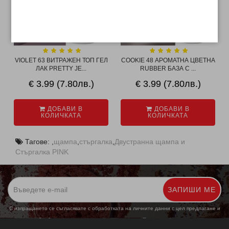
VIOLET 63 ВИТРАЖЕН ТОП ГЕЛ
COOKIE 48 АРОМАТНА ЦВЕТНА
ЛАК PRETTY JE...
RUBBER БАЗА С ...
€ 3.99 (7.80лв.)
€ 3.99 (7.80лв.)
ДОБАВИ В
ДОБАВИ В
КОЛИЧКАТА
КОЛИЧКАТА
Тагове:
,
щампа
,
стъргалка
,
Двустранна щампа и
Стъргалка PINK
ЗАПИШИ МЕ
С изпращането се съгласявате с обработката на личните данни с цел предлагане и
обработка на маркетингови предложения.
Повече информация