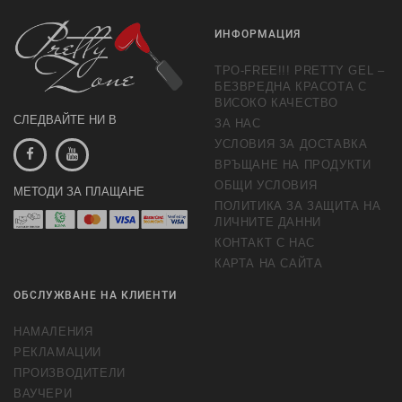
ИНФОРМАЦИЯ
TPO-FREE!!! PRETTY GEL –
БЕЗВРЕДНА КРАСОТА С
ВИСОКО КАЧЕСТВО
СЛЕДВАЙТЕ НИ В
ЗА НАС
УСЛОВИЯ ЗА ДОСТАВКА
ВРЪЩАНЕ НА ПРОДУКТИ
ОБЩИ УСЛОВИЯ
МЕТОДИ ЗА ПЛАЩАНЕ
ПОЛИТИКА ЗА ЗАЩИТА НА
ЛИЧНИТЕ ДАННИ
КОНТАКТ С НАС
КАРТА НА САЙТА
ОБСЛУЖВАНЕ НА КЛИЕНТИ
НАМАЛЕНИЯ
РЕКЛАМАЦИИ
ПРОИЗВОДИТЕЛИ
ВАУЧЕРИ