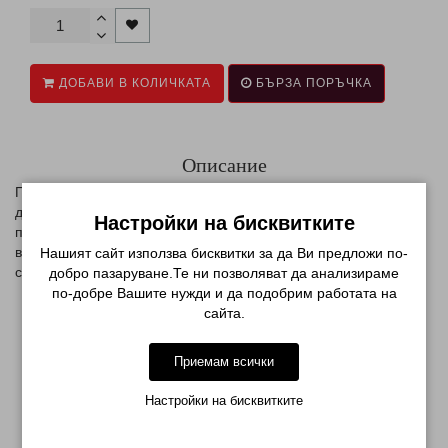
ДОБАВИ В КОЛИЧКАТА
БЪРЗА ПОРЪЧКА
Описание
Печат - щампа не може да бъде направена със всеки лак. За
да се получи хубава картинка трябва да се избере най-
Настройки на бисквитките
подходящия лак за печат. Фактът, че той трябва да бъде със
високо съдържание на пигмент - плътен и по-гъст . Ето защо,
Нашият сайт използва бисквитки за да Ви предложи по-
специални лакове за печат са с малко по-висока цена.
добро пазаруване.Те ни позволяват да анализираме
по-добре Вашите нужди и да подобрим работата на
сайта.
МОЖЕ ДА ХАРЕСАТЕ ОЩЕ
Приемам всички
Настройки на бисквитките