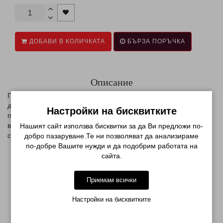
ДОБАВИ В КОЛИЧКАТА
БЪРЗА ПОРЪЧКА
Описание
Печат - щампа не може да бъде направена със всеки лак. За
да се получи хубава картинка трябва да се избере най-
Настройки на бисквитките
подходящия лак за печат. Фактът, че той трябва да бъде със
високо съдържание на пигмент - плътен и по-гъст . Ето защо,
Нашият сайт използва бисквитки за да Ви предложи по-
специални лакове за печат са с малко по-висока цена.
добро пазаруване.Те ни позволяват да анализираме
по-добре Вашите нужди и да подобрим работата на
сайта.
МОЖЕ ДА ХАРЕСАТЕ ОЩЕ
Приемам всички
Настройки на бисквитките