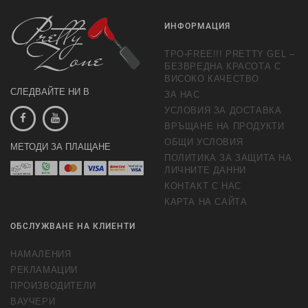
ИНФОРМАЦИЯ
TPO-FREE!!! PRETTY GEL –
БЕЗВРЕДНА КРАСОТА С
ВИСОКО КАЧЕСТВО
СЛЕДВАЙТЕ НИ В
ЗА НАС
УСЛОВИЯ ЗА ДОСТАВКА
ВРЪЩАНЕ НА ПРОДУКТИ
ОБЩИ УСЛОВИЯ
МЕТОДИ ЗА ПЛАЩАНЕ
ПОЛИТИКА ЗА ЗАЩИТА НА
ЛИЧНИТЕ ДАННИ
КОНТАКТ С НАС
КАРТА НА САЙТА
ОБСЛУЖВАНЕ НА КЛИЕНТИ
НАМАЛЕНИЯ
РЕКЛАМАЦИИ
ПРОИЗВОДИТЕЛИ
ВАУЧЕРИ