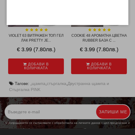
VIOLET 63 ВИТРАЖЕН ТОП ГЕЛ
COOKIE 48 АРОМАТНА ЦВЕТНА
ЛАК PRETTY JE...
RUBBER БАЗА С ...
€ 3.99 (7.80лв.)
€ 3.99 (7.80лв.)
ДОБАВИ В
ДОБАВИ В
КОЛИЧКАТА
КОЛИЧКАТА
Тагове:
,
щампа
,
стъргалка
,
Двустранна щампа и
Стъргалка PINK
ЗАПИШИ МЕ
С изпращането се съгласявате с обработката на личните данни с цел предлагане и
обработка на маркетингови предложения.
Повече информация