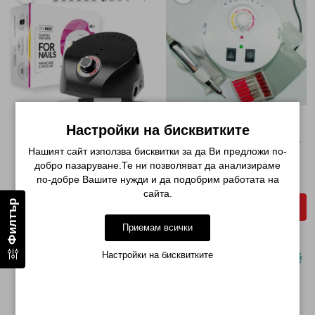
Настройки на бисквитките
МНОГОФУНКЦИОНАЛНА ПИЛА
МОЩНА ЕЛЕКТРИЧЕСКА ПИЛА
Нашият сайт използва бисквитки за да Ви предложи по-
ZS-610 ЧЕРНА 65W...
ZS605 65W 35 000...
добро пазаруване.Те ни позволяват да анализираме
€ 40.39 (79.00лв.)
€ 50.62 (99.00лв.)
по-добре Вашите нужди и да подобрим работата на
сайта.
Филтър
ДОБАВИ В КОЛИЧКАТА
ДОБАВИ В КОЛИЧКАТА
Приемам всички
Настройки на бисквитките
НОВО