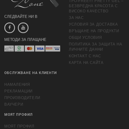
TPO-FREE!!! PRETTY GEL –
БЕЗВРЕДНА КРАСОТА С
ВИСОКО КАЧЕСТВО
СЛЕДВАЙТЕ НИ В
ЗА НАС
УСЛОВИЯ ЗА ДОСТАВКА
ВРЪЩАНЕ НА ПРОДУКТИ
ОБЩИ УСЛОВИЯ
МЕТОДИ ЗА ПЛАЩАНЕ
ПОЛИТИКА ЗА ЗАЩИТА НА
ЛИЧНИТЕ ДАННИ
КОНТАКТ С НАС
КАРТА НА САЙТА
ОБСЛУЖВАНЕ НА КЛИЕНТИ
НАМАЛЕНИЯ
РЕКЛАМАЦИИ
ПРОИЗВОДИТЕЛИ
ВАУЧЕРИ
МОЯТ ПРОФИЛ
МОЯТ ПРОФИЛ