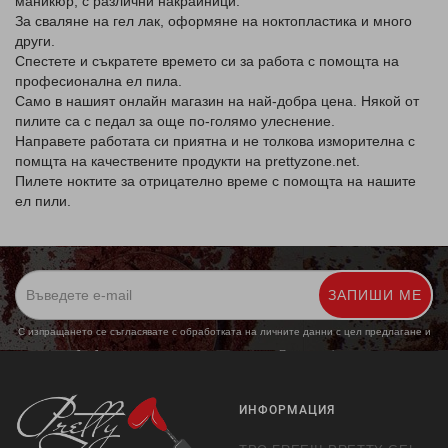
маникюр, с различни накрайници.
За сваляне на гел лак, оформяне на ноктопластика и много
други.
Спестете и съкратете времето си за работа с помощта на
професионална ел пила.
Само в нашият онлайн магазин на най-добра цена. Някой от
пилите са с педал за още по-голямо улеснение.
Направете работата си приятна и не толкова изморителна с
помщта на качествените продукти на prettyzone.net.
Пилете ноктите за отрицателно време с помощта на нашите
ел пили.
ЗАПИШИ МЕ
С изпращането се съгласявате с обработката на личните данни с цел предлагане и
обработка на маркетингови предложения.
Повече информация
ИНФОРМАЦИЯ