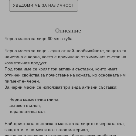
УВЕДОМИ МЕ ЗА НАЛИЧНОСТ
Описание
Черна маска за лице 60 мл в туба
Черна маска за лице - един от най-необичайните, защото тя
наистина е черна, което е причинено от химичния състав на
козметичния продукт.
Под това име се крият три активни съставки, които имат
отлични свойства за почистване на кожата, но основната им
пигмент е- черен.
За черни маски се използват три вида активни съставки:
Черна козметична глина;
активен въглен;
терапевтична кал.
Най-приятната съставка в маската за лицето е черната кал,
защото тя е по-мек и по-гъвкав материал,
лесно се моделира и отстраява , без никакви проблеми.