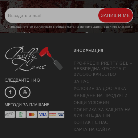
ЗАПИШИ МЕ
С изпращането се съгласявате с обработката на личните данни с цел предлагане и
обработка на маркетингови предложения.
Повече информация
ИНФОРМАЦИЯ
TPO-FREE!!! PRETTY GEL –
БЕЗВРЕДНА КРАСОТА С
ВИСОКО КАЧЕСТВО
СЛЕДВАЙТЕ НИ В
ЗА НАС
УСЛОВИЯ ЗА ДОСТАВКА
ВРЪЩАНЕ НА ПРОДУКТИ
ОБЩИ УСЛОВИЯ
МЕТОДИ ЗА ПЛАЩАНЕ
ПОЛИТИКА ЗА ЗАЩИТА НА
ЛИЧНИТЕ ДАННИ
КОНТАКТ С НАС
КАРТА НА САЙТА