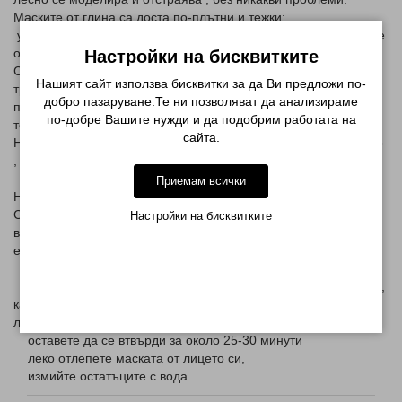
Маските от глина са доста по-плътни и тежки:
усещането за лекота ще дойде само след като ги премахнете
от лицето.
Настройки на бисквитките
Съставката от активен въглен е най-ефективна, но е много
Нашият сайт използва бисквитки за да Ви предложи по-
тръпчив, съхне бързо, а понякога и се характеризира с
добро пазаруване.Те ни позволяват да анализираме
проблем при отстраняването и,
по-добре Вашите нужди и да подобрим работата на
то е малко по-трудно
сайта.
Но когато тези три вълшебни съставки са комбинирани в едно
, те правят една страхотна консистенция с ЧУДЕН ефект !
Приемам всички
Начин на употреба на черна маска за лице
След като проверите съставките на етикета за алергии,
Настройки на бисквитките
въпреки че не е необходимо, тъй като в маската има
естествени съставки, започвате да се използвате:
Нанесете дебел слой от Черната Маска за проблемна кожа,
като избягвате зоната около очите и разранени участъци на
лицето, ако има такива,
оставете да се втвърди за около 25-30 минути
леко отлепете маската от лицето си,
измийте остатъците с вода