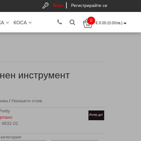
Влез
Регистрирайте се
0
КА
КОСА
€ 0.00 (0.00лв.)
нен инструмент
/
зива
Напишете отзив
Pretty
рпано
4832-01
категория: