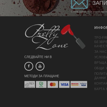
ЗАПИ
С изпращането се съгласявате
ИНФО
TPO-FR
БЕЗВР
КАЧЕС
ЗА НАС
СЛЕДВАЙТЕ НИ В
УСЛОВ
ВРЪЩА
ОБЩИ 
ПОЛИТИ
МЕТОДИ ЗА ПЛАЩАНЕ
ДАННИ
КОНТАК
КАРТА 