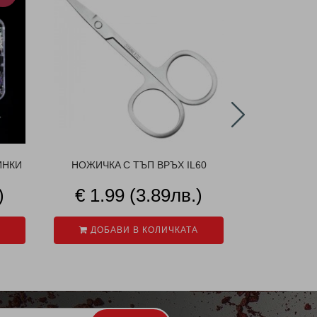
ИНКИ
НОЖИЧКA С ТЪП ВРЪХ IL60
РОЗОВА
)
€ 1.99 (3.89лв.)
€ 1.9
ДОБАВИ В КОЛИЧКАТА
ДОБАВ