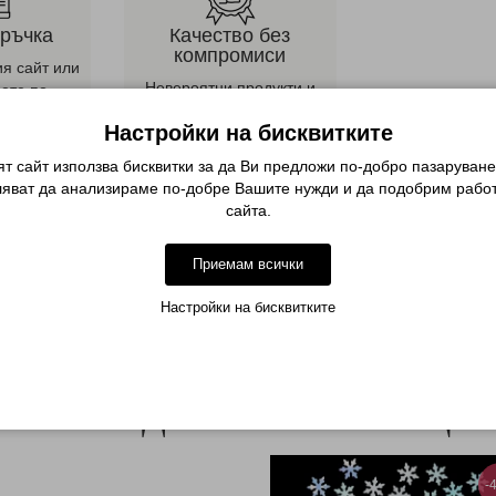
оръчка
Качество без
компромиси
ия сайт или
Невероятни продукти и
дете по
персонална консултация
она
Настройки на бисквитките
т сайт използва бисквитки за да Ви предложи по-добро пазаруване
Описание
ляват да анализираме по-добре Вашите нужди и да подобрим работ
сайта.
 на гел лак от другата
Приемам всички
 ноктите за направата на маникюр и педикюр.
Настройки на бисквитките
 на кутикулите и премахване на гел лак
МОЖЕ ДА ХАРЕСАТЕ ОЩЕ
-