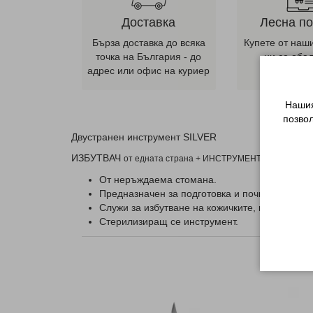
Доставка
Лесна п
Бърза доставка до всяка
Купете от наш
точка на България - до
ни се оба
адрес или офис на куриер
телеф
Нашия
позво
Двустранен инструмент SILVER
ИЗБУТВАЧ
от едната страна + ИНСТРУМЕНТ за премахване
От неръждаема стомана.
Предназначен за подготовка и почистване на
Служи за избутване на кожичките, почистване
Стерилизиращ се инструмент.