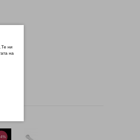
.Те ни
ата на
44%