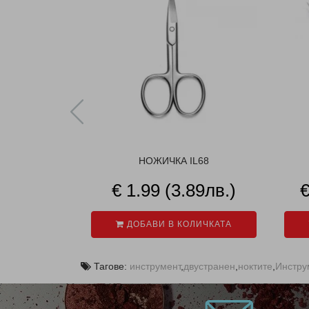
НОЖИЧКА IL68
€ 1.99 (3.89лв.)
€
ДОБАВИ В КОЛИЧКАТА
Тагове:
инструмент
,
двустранен
,
ноктите
,
Инстру