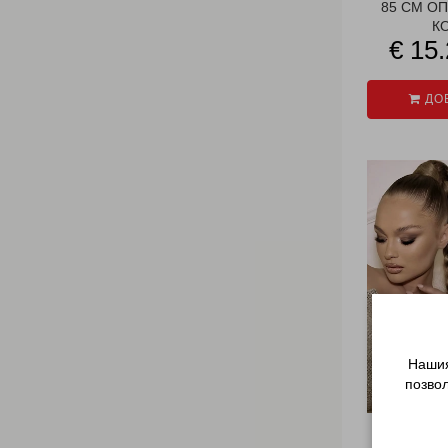
85 СМ О
КО
€ 15.
ДОБ
Нашия
позво
85 СМ О