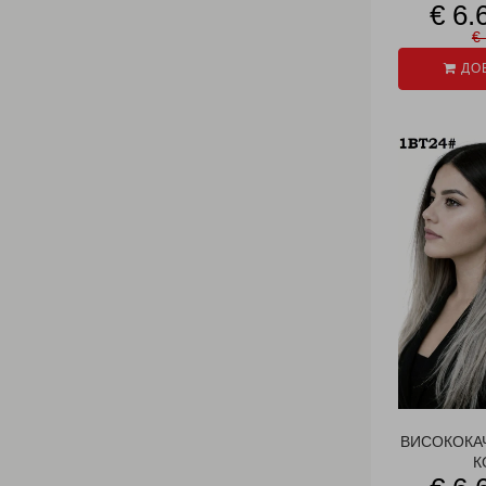
€ 6.
€ 
ДОБ
ВИСОКОКА
К