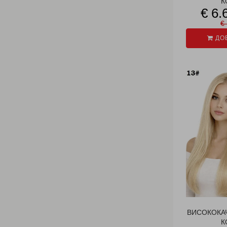
К
€ 6.
€ 
ДОБ
ВИСОКОКА
К