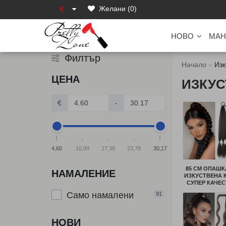
Желани (0)
€
НОВО
МАН
Филтър
Начало
Изк
ЦЕНА
ИЗКУС
€
-
4,60
10,99
17,38
23,78
30,17
85 СМ ОПАШК
НАМАЛЕНИЕ
ИЗКУСТВЕНА 
СУПЕР КАЧЕ
Само намалени
91
НОВИ