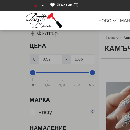
Желани (0)
€
НОВО
МАН
Филтър
Начало
Кам
ЦЕНА
КАМЪЧ
€
-
0,97
1,99
3,01
4,04
5,06
МАРКА
Pretty
8
НАМАЛЕНИЕ