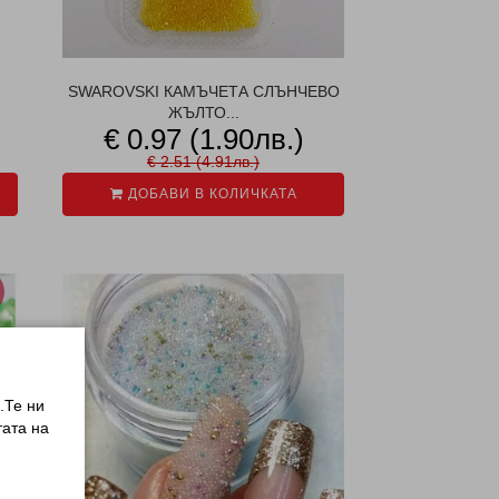
SWAROVSKI КАМЪЧЕТА СЛЪНЧЕВО
ЖЪЛТО...
€ 0.97 (1.90лв.)
€ 2.51 (4.91лв.)
ДОБАВИ В КОЛИЧКАТА
.Те ни
ата на