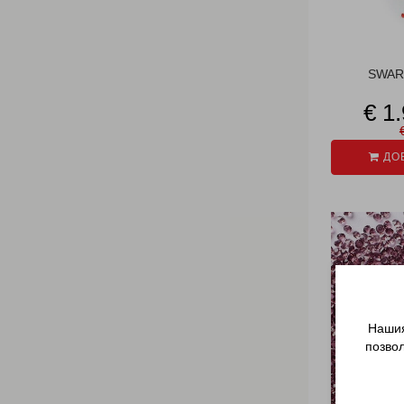
SWAR
€ 1
ДОБ
Нашия
позво