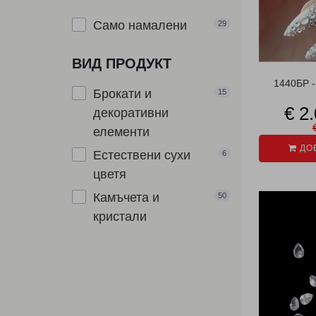
Само намалени
29
ВИД ПРОДУКТ
1440БР 
Брокати и
15
€ 2
декоративни
елементи
ДОБ
Естествени сухи
6
цветя
Камъчета и
50
кристали