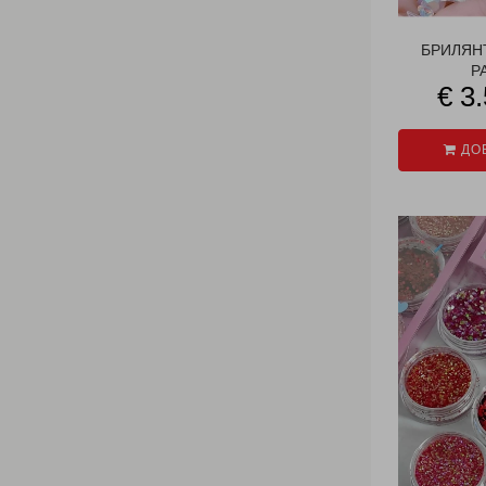
БРИЛЯН
Р
€ 3
ДОБ