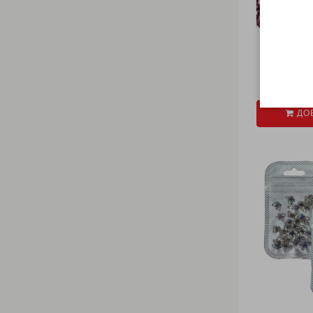
SW
€ 1
ДОБ