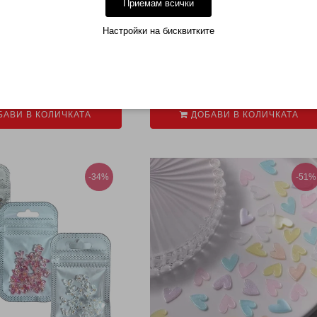
Приемам всички
Настройки на бисквитките
AROVSKI ЛИЛАВИ
SWAROVSKI СВЕТЛО ЗЕЛЕНО
.99 (3.89лв.)
€ 1.99 (3.89лв.)
€ 2.51 (4.91лв.)
€ 2.51 (4.91лв.)
АВИ В КОЛИЧКАТА
ДОБАВИ В КОЛИЧКАТА
-34%
-51%