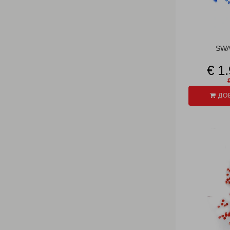
SWA
€ 1
ДОБ