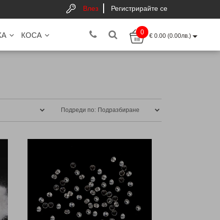
Влез
Регистрирайте се
0
КА
КОСА
€ 0.00 (0.00лв.)
Подреди по: