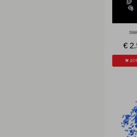
SWA
€ 2
ДОБ