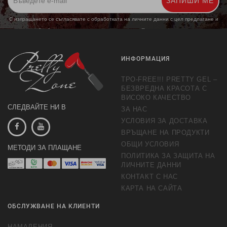
ЗАПИШИ МЕ
С изпращането се съгласявате с обработката на личните данни с цел предлагане и
обработка на маркетингови предложения.
Повече информация
ИНФОРМАЦИЯ
TPO-FREE!!! PRETTY GEL –
БЕЗВРЕДНА КРАСОТА С
ВИСОКО КАЧЕСТВО
СЛЕДВАЙТЕ НИ В
ЗА НАС
УСЛОВИЯ ЗА ДОСТАВКА
ВРЪЩАНЕ НА ПРОДУКТИ
ОБЩИ УСЛОВИЯ
МЕТОДИ ЗА ПЛАЩАНЕ
ПОЛИТИКА ЗА ЗАЩИТА НА
ЛИЧНИТЕ ДАННИ
КОНТАКТ С НАС
КАРТА НА САЙТА
ОБСЛУЖВАНЕ НА КЛИЕНТИ
НАМАЛЕНИЯ