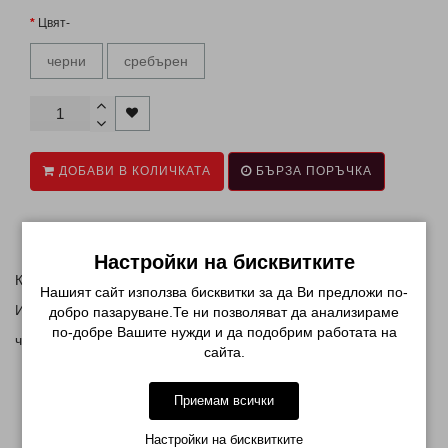
Цвят-
черни
сребърен
ДОБАВИ В КОЛИЧКАТА
БЪРЗА ПОРЪЧКА
Описание
Настройки на бисквитките
Клещи за нокти PIN84
Нашият сайт използва бисквитки за да Ви предложи по-
Изберете цвят
добро пазаруване.Те ни позволяват да анализираме
по-добре Вашите нужди и да подобрим работата на
черни или сиви
сайта.
Приемам всички
МОЖЕ ДА ХАРЕСАТЕ ОЩЕ
Настройки на бисквитките