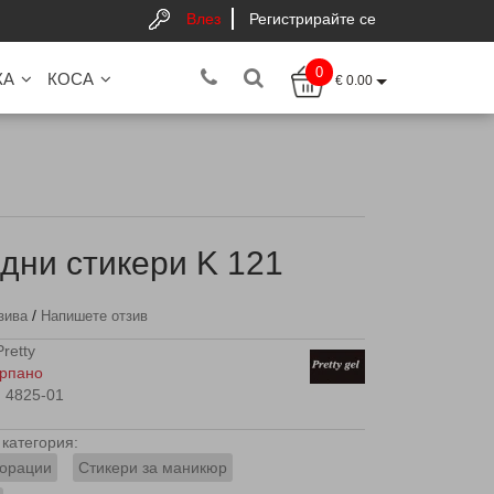
Влез
Регистрирайте се
0
КА
КОСА
€ 0.00
дни стикери K 121
/
зива
Напишете отзив
Pretty
рпано
4825-01
категория:
орации
Стикери за маникюр