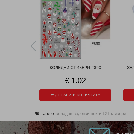
КОЛЕДНИ СТИКЕРИ F890
ЗЕ
€ 1.02
ДОБАВИ В КОЛИЧКАТА
Тагове:
коледни
,
ваденки
,
нокти
,
121
,
стикери