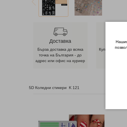
Доставка
Лесна п
Нашия
позво
Бърза доставка до всяка
Купете от наш
точка на България - до
ни се оба
адрес или офис на куриер
телеф
5D Коледни стикери K 121