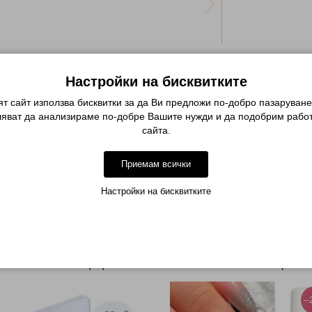
Настройки на бисквитките
оръчка
Качество без
т сайт използва бисквитки за да Ви предложи по-добро пазаруване
компромиси
ляват да анализираме по-добре Вашите нужди и да подобрим работ
ия сайт или
сайта.
Невероятни продукти и
дете по
персонална консултация
она
Приемам всички
Описание
Настройки на бисквитките
МОЖЕ ДА ХАРЕСАТЕ ОЩЕ
-