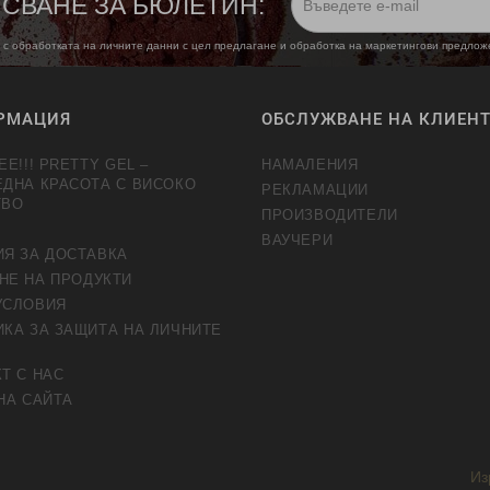
СВАНЕ ЗА БЮЛЕТИН:
 с обработката на личните данни с цел предлагане и обработка на маркетингови предло
РМАЦИЯ
ОБСЛУЖВАНЕ НА КЛИЕН
EE!!! PRETTY GEL –
НАМАЛЕНИЯ
ЕДНА КРАСОТА С ВИСОКО
РЕКЛАМАЦИИ
ТВО
ПРОИЗВОДИТЕЛИ
ВАУЧЕРИ
ИЯ ЗА ДОСТАВКА
НЕ НА ПРОДУКТИ
УСЛОВИЯ
КА ЗА ЗАЩИТА НА ЛИЧНИТЕ
Т С НАС
НА САЙТА
Из