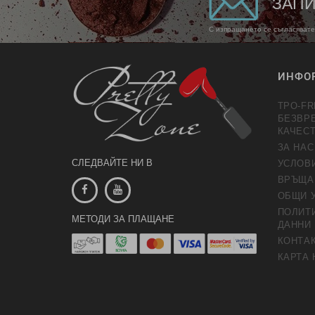
ЗАПИ
С изпращането се съгласявате
ИНФО
TPO-FR
БЕЗВР
КАЧЕС
ЗА НАС
СЛЕДВАЙТЕ НИ В
УСЛОВ
ВРЪЩА
ОБЩИ 
ПОЛИТИ
МЕТОДИ ЗА ПЛАЩАНЕ
ДАННИ
КОНТАК
КАРТА 