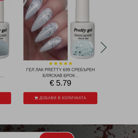
ГЕЛ ЛАК PRETTY 699 СРЕБЪРЕН
НО
..
БЛЯСКАВ БРОК...
€ 5.79
ДОБАВИ В КОЛИЧКАТА
ДОБАВ