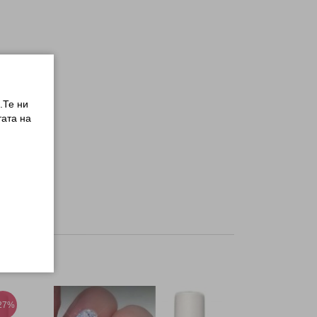
.Те ни
ата на
-27%