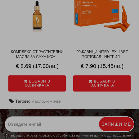
КОМПЛЕКС ОТ РАСТИТЕЛНИ
РЪКАВИЦИ NITRYLEX ЦВЯТ
МАСЛА ЗА СУХА КОЖ...
ПОРТОКАЛ - НИТРИЛ...
€ 8.69 (17.00лв.)
€ 7.90 (15.45лв.)
ДОБАВИ В
ДОБАВИ В
КОЛИЧКАТА
КОЛИЧКАТА
Тагове:
масло
,
кожички
ЗАПИШИ МЕ
С изпращането се съгласявате с обработката на личните данни с цел предлагане и