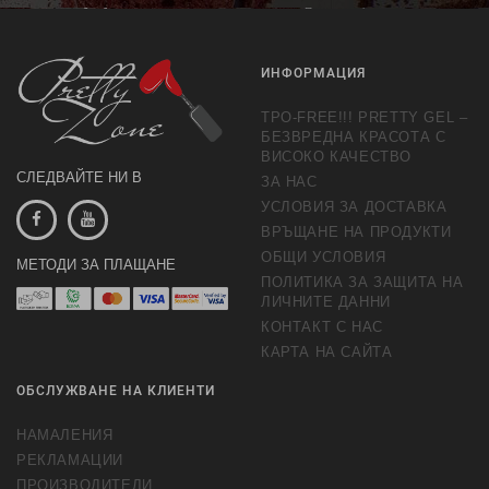
обработка на маркетингови предложения.
Повече информация
ИНФОРМАЦИЯ
TPO-FREE!!! PRETTY GEL –
БЕЗВРЕДНА КРАСОТА С
ВИСОКО КАЧЕСТВО
СЛЕДВАЙТЕ НИ В
ЗА НАС
УСЛОВИЯ ЗА ДОСТАВКА
ВРЪЩАНЕ НА ПРОДУКТИ
ОБЩИ УСЛОВИЯ
МЕТОДИ ЗА ПЛАЩАНЕ
ПОЛИТИКА ЗА ЗАЩИТА НА
ЛИЧНИТЕ ДАННИ
КОНТАКТ С НАС
КАРТА НА САЙТА
ОБСЛУЖВАНЕ НА КЛИЕНТИ
НАМАЛЕНИЯ
РЕКЛАМАЦИИ
ПРОИЗВОДИТЕЛИ