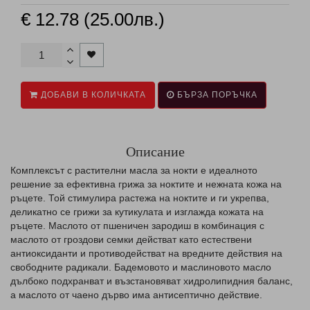
€ 12.78 (25.00лв.)
ДОБАВИ В КОЛИЧКАТА
БЪРЗА ПОРЪЧКА
Описание
Комплексът с растителни масла за нокти е идеалното
решение за ефективна грижа за ноктите и нежната кожа на
ръцете. Той стимулира растежа на ноктите и ги укрепва,
деликатно се грижи за кутикулата и изглажда кожата на
ръцете. Маслото от пшеничен зародиш в комбинация с
маслото от гроздови семки действат като естествени
антиоксиданти и противодействат на вредните действия на
свободните радикали. Бадемовото и маслиновото масло
дълбоко подхранват и възстановяват хидролипидния баланс,
а маслото от чаено дърво има антисептично действие.