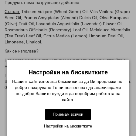
Продуктът има натрупващо действие.
Състав:
Triticum Vulgare (Wheat Germ) Oil, Vitis Vinifera (Grape)
Seed Oil, Prunus Amygdalus (Almond) Dulcis Oil, Olea Europaea
(Olive) Fruit Oil, Lavandula Angustifolia (Lavender) Flower Oil,
Rosmarinus Officinalis (Rosemary) Leaf Oil, Melaleuca Altemifolia
(Теа Tree) Leaf Oil, Citrus Medica (Lemon) Limonum Peel Oil,
Limonene, Linalool.
Как се използва?
Нанесете няколко капки върху нокътната плочка и втрийте с
масажни движения в продъжение на 2-3 мин.
Настройки на бисквитките
Производител: Kodi Professional,
Нашият сайт използва бисквитки за да Ви предложи по-
Вносител: Май Нейлс ЕООД, гр. Пловдив, ул. Г. Вайганд 3, тел:
добро пазаруване.Те ни позволяват да анализираме
0889 909 925, e-mail: info@mynails.bg
по-добре Вашите нужди и да подобрим работата на
сайта.
Приемам всички
СВЪРЗАНИ ПРОДУКТИ
Настройки на бисквитките
-10%