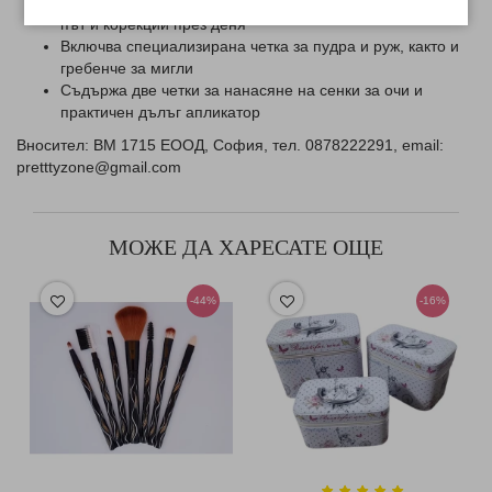
Компактен преносим формат на дръжките, идеален за
път и корекции през деня
Включва специализирана четка за пудра и руж, както и
гребенче за мигли
Съдържа две четки за нанасяне на сенки за очи и
практичен дълъг апликатор
Вносител: ВМ 1715 ЕООД, София, тел. 0878222291, email:
pretttyzone@gmail.com
МОЖЕ ДА ХАРЕСАТЕ ОЩЕ
-44%
-16%