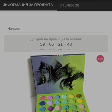
ИНФОРМАЦИЯ ЗА ПРОДУКТА 
ОТЗИВИ (0) 
Начало
До края на промоцията остава:
59
:
06
:
21
:
47
дни
часа
мин
сек
-61%