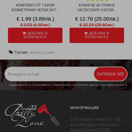
КОМПЛЕКТ ОТ 7 БРОЯ
КУФАРЧЕ ЗА ГРИМ И
КОЗМЕТИЧНИ ЧЕТКИ ЗА Г...
АКСЕСОАРИ 3 БРОЯ...
€ 1.99 (3.89лв.)
€ 12.78 (25.00лв.)
€ 3.53 (6.90лв.)
€ 15.29 (29.90лв.)
ДОБАВИ В
ДОБАВИ В
КОЛИЧКАТА
КОЛИЧКАТА
Тагове:
четки
,
5
,
грим
ЗАПИШИ МЕ
С изпращането се съгласявате с обработката на личните данни с цел предлагане и
обработка на маркетингови предложения.
Повече информация
ИНФОРМАЦИЯ
TPO-FREE!!! PRETTY GEL –
БЕЗВРЕДНА КРАСОТА С
ВИСОКО КАЧЕСТВО