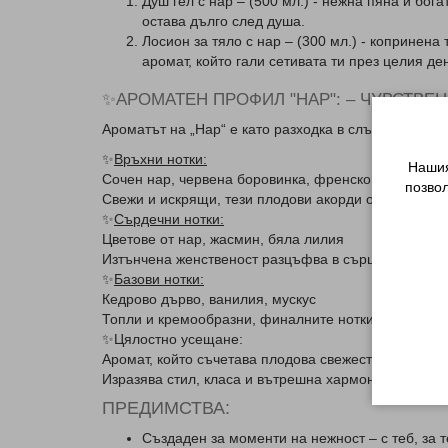
Душ гел с нар – (500 мл.) - нежна пяна и бог
остава дълго след душа.
Лосион за тяло с нар – (300 мл.) - копринена
аромат, който гали сетивата ти през целия де
✨АРОМАТЕН ПРОФИЛ "НАР": – ЧУВСТВЕ
Ароматът на „Нар“ е като разходка в слънчева град
✨
Връхни нотки:
Нашия
Сочен нар, червена боровинка, френско грозде
позво
Свежи и искрящи, тези плодови акорди отварят аром
✨
Сърдечни нотки:
Цветове от нар, жасмин, бяла лилия
Изтънчена женственост разцъфва в сърцевината с 
✨
Базови нотки:
Кедрово дърво, ванилия, мускус
Топли и кремообразни, финалните нотки обгръщат ко
✨Цялостно усещане:
Аромат, който съчетава плодова свежест с деликат
Изразява стил, класа и вътрешна хармония.
ПРЕДИМСТВА:
Създаден за моменти на нежност – с теб, за т