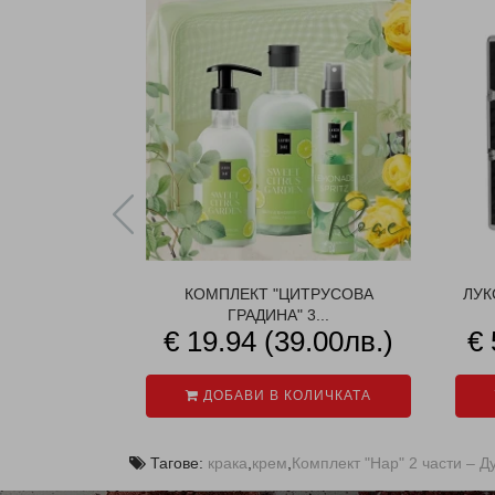
КОМПЛЕКТ "ЦИТРУСОВА
ЛУК
ГРАДИНА" 3...
€ 19.94 (39.00лв.)
€ 
ДОБАВИ В КОЛИЧКАТА
Тагове:
крака
,
крем
,
Комплект "Нар" 2 части – Д