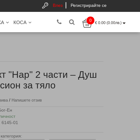
Влез
Регистрирайте се
0
КА
КОСА
€ 0.00 (0.00лв.)
т "Нар" 2 части – Душ
осион за тяло
/
зива
Напишете отзив
Бог-Ен
личност
6145-01
категория: