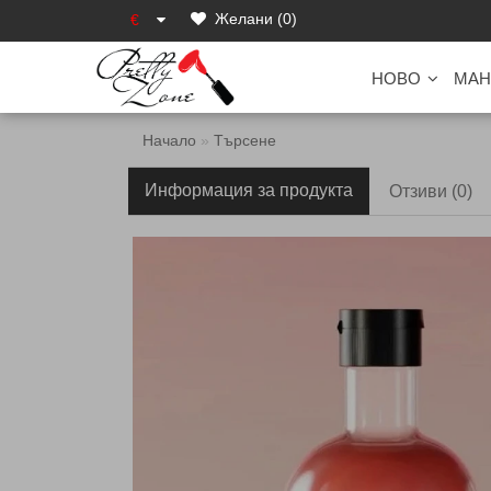
Желани (0)
€
НОВО
МАН
Начало
Търсене
Информация за продукта
Отзиви (0)