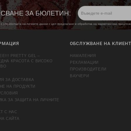
СВАНЕ ЗА БЮЛЕТИН:
 с обработката на личните данни с цел предлагане и обработка на маркетингови предло
РМАЦИЯ
ОБСЛУЖВАНЕ НА КЛИЕН
EE!!! PRETTY GEL –
НАМАЛЕНИЯ
ЕДНА КРАСОТА С ВИСОКО
РЕКЛАМАЦИИ
ТВО
ПРОИЗВОДИТЕЛИ
ВАУЧЕРИ
ИЯ ЗА ДОСТАВКА
НЕ НА ПРОДУКТИ
УСЛОВИЯ
КА ЗА ЗАЩИТА НА ЛИЧНИТЕ
Т С НАС
НА САЙТА