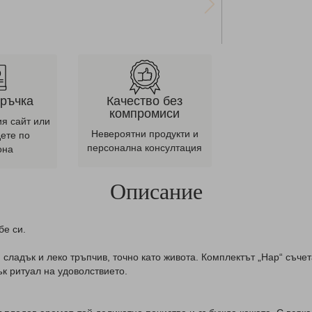
оръчка
Качество без
компромиси
ия сайт или
Невероятни продукти и
дете по
персонална консултация
она
Описание
бе си.
сладък и леко тръпчив, точно като живота. Комплектът „Нар“ съчета
ък ритуал на удоволствието.