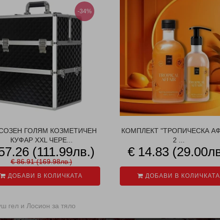
-34%
СОЗЕН ГОЛЯМ КОЗМЕТИЧЕН
КОМПЛЕКТ "ТРОПИЧЕСКА АФ
КУФАР XXL ЧЕРЕ...
2 ...
57.26 (111.99лв.)
€ 14.83 (29.00лв
€ 86.91 (169.98лв.)
ДОБАВИ В КОЛИЧКАТА
ДОБАВИ В КОЛИЧКАТА
уш гел и Лосион за тяло