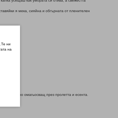
а капка усещаш как умората си отива, а свежестта
оставяйки я мека, сияйна и обгърната от пленителен
на сладост.
.Те ни
ата на
и, но особено омагьосващ през пролетта и есента.