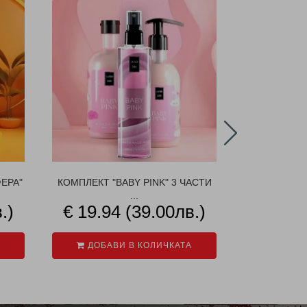
ЕРА"
КОМПЛЕКТ "BABY PINK" 3 ЧАСТИ
КОМПЛЕ
...
ЦИ
.)
€ 19.94 (39.00лв.)
€ 19.9
ДОБАВИ В КОЛИЧКАТА
ДОБАВ