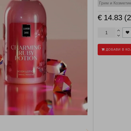
Грим и Козмети
€ 14.83 (
ДОБАВИ В КО