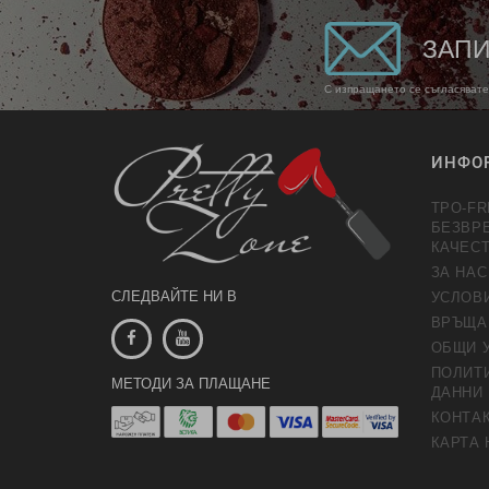
ЗАПИ
С изпращането се съгласявате
ИНФО
TPO-FR
БЕЗВР
КАЧЕС
ЗА НАС
СЛЕДВАЙТЕ НИ В
УСЛОВ
ВРЪЩА
ОБЩИ 
ПОЛИТИ
МЕТОДИ ЗА ПЛАЩАНЕ
ДАННИ
КОНТАК
КАРТА 