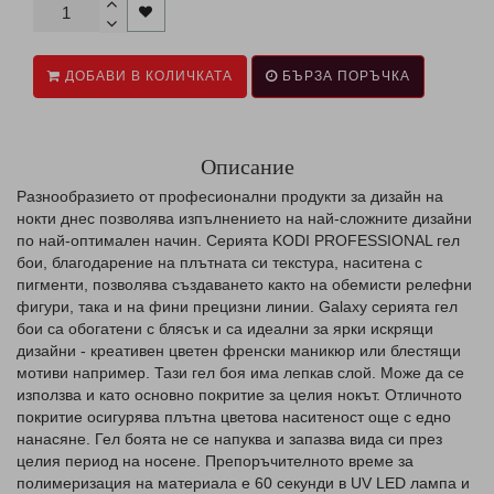
ДОБАВИ В КОЛИЧКАТА
БЪРЗА ПОРЪЧКА
Описание
Разнообразието от професионални продукти за дизайн на
нокти днес позволява изпълнението на най-сложните дизайни
по най-оптимален начин. Серията KODI PROFESSIONAL гел
бои, благодарение на плътната си текстура, наситена с
пигменти, позволява създаването както на обемисти релефни
фигури, така и на фини прецизни линии. Galaxy серията гел
бои са обогатени с блясък и са идеални за ярки искрящи
дизайни - креативен цветен френски маникюр или блестящи
мотиви например. Тази гел боя има лепкав слой. Може да се
използва и като основно покритие за целия нокът. Отличното
покритие осигурява плътна цветова наситеност още с едно
нанасяне. Гел боята не се напуква и запазва вида си през
целия период на носене. Препоръчителното време за
полимеризация на материала е 60 секунди в UV LED лампа и