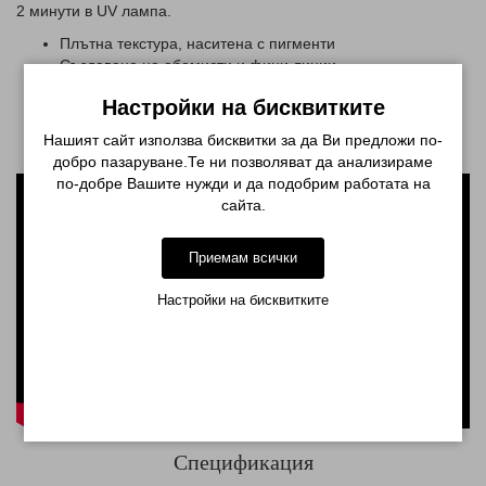
2 минути в UV лампа.
Плътна текстура, наситена с пигменти
Създаване на обемисти и фини линии
Обогатена с блясък за ярки дизайни
Настройки на бисквитките
Отлично покритие с едно нанасяне
Устойчивост на напукване
Нашият сайт използва бисквитки за да Ви предложи по-
Бърза полимеризация
добро пазаруване.Те ни позволяват да анализираме
по-добре Вашите нужди и да подобрим работата на
сайта.
Приемам всички
Настройки на бисквитките
Спецификация