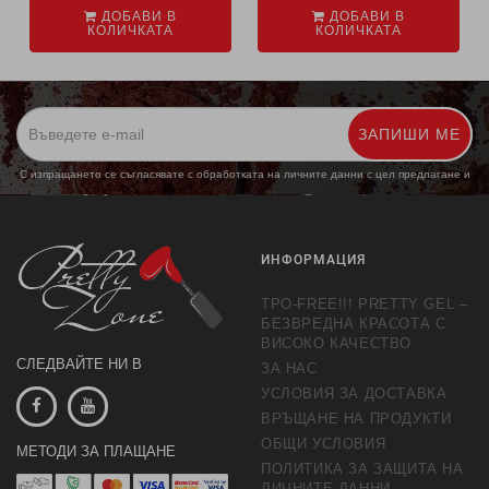
ДОБАВИ В
ДОБАВИ В
КОЛИЧКАТА
КОЛИЧКАТА
ЗАПИШИ МЕ
С изпращането се съгласявате с обработката на личните данни с цел предлагане и
обработка на маркетингови предложения.
Повече информация
ИНФОРМАЦИЯ
TPO-FREE!!! PRETTY GEL –
БЕЗВРЕДНА КРАСОТА С
ВИСОКО КАЧЕСТВО
СЛЕДВАЙТЕ НИ В
ЗА НАС
УСЛОВИЯ ЗА ДОСТАВКА
ВРЪЩАНЕ НА ПРОДУКТИ
ОБЩИ УСЛОВИЯ
МЕТОДИ ЗА ПЛАЩАНЕ
ПОЛИТИКА ЗА ЗАЩИТА НА
ЛИЧНИТЕ ДАННИ