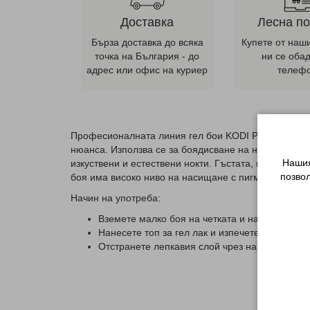
Доставка
Лесна п
Бърза доставка до всяка
Купете от наш
точка на България - до
ни се оба
адрес или офис на куриер
телеф
Професионалната линия гел бои KODI PROFESSIONAL
нюанса. Използва се за боядисване на нокти с всяк
Нашия
изкуствени и естествени нокти. Гъстата, вискозна 
позво
боя има високо ниво на насищане с пигменти и зап
Начин на употреба:
Вземете малко боя на четката и нарисувайте 
Нанесете топ за гел лак и изпечете в UV ламп
Отстранете лепкавия слой чрез напоен тампон