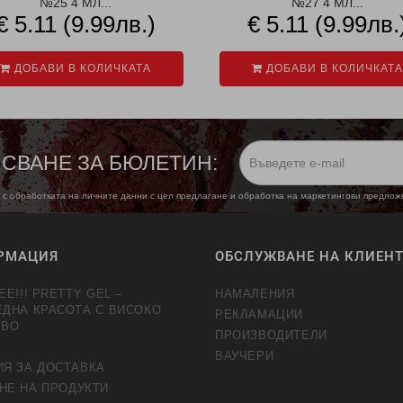
№25 4 МЛ...
№27 4 МЛ...
€ 5.11 (9.99лв.)
€ 5.11 (9.99лв.
ДОБАВИ В КОЛИЧКАТА
ДОБАВИ В КОЛИЧКАТА
СВАНЕ ЗА БЮЛЕТИН:
 с обработката на личните данни с цел предлагане и обработка на маркетингови предло
РМАЦИЯ
ОБСЛУЖВАНЕ НА КЛИЕН
EE!!! PRETTY GEL –
НАМАЛЕНИЯ
ЕДНА КРАСОТА С ВИСОКО
РЕКЛАМАЦИИ
ТВО
ПРОИЗВОДИТЕЛИ
ВАУЧЕРИ
ИЯ ЗА ДОСТАВКА
НЕ НА ПРОДУКТИ