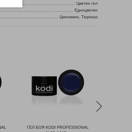
Цветен гел
Едноцветен
Цикламен, Тюркоаз
NAL
ГЕЛ БОЯ KODI PROFESSIONAL
ГЕЛ БОЯ K