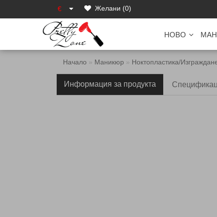
Желани (0)
€
НОВО
МАН
Начало
Маникюр
Ноктопластика/Изграждан
Информация за продукта
Специфика