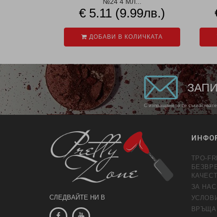
№24 4 МЛ...
€ 5.11 (9.99лв.)
ДОБАВИ В КОЛИЧКАТА
ЗАПИ
С изпращането се съгласявате
ИНФО
TPO-FR
БЕЗВР
КАЧЕС
ЗА НАС
СЛЕДВАЙТЕ НИ В
УСЛОВ
ВРЪЩА