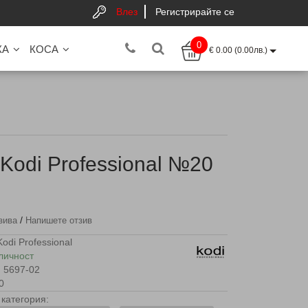
Влез
Регистрирайте се
0
КА
КОСА
€ 0.00 (0.00лв.)
 Kodi Professional №20
/
зива
Напишете отзив
Kodi Professional
личност
5697-02
0
категория: