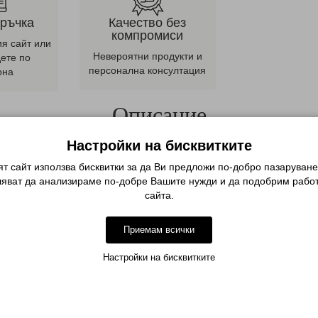
оръчка
Качество без
компромиси
ия сайт или
Невероятни продукти и
дете по
персонална консултация
она
Описание
 е предназначена за дизайн на вътрешни и външни повърхности н
Настройки на бисквитките
аква сложност - от прости мотиви до сложни орнаменти, както и за
т сайт използва бисквитки за да Ви предложи по-добро пазаруване
консистенция на гел боята я прави удобна за работа и предотвратяв
ляват да анализираме по-добре Вашите нужди и да подобрим работ
азва цвета си през целия период на носене.
сайта.
желания дизайн, след което изпечете в UV лампа за 1-2 минути или
Приемам всички
а - 2 минути или в LED лампа - 30 секунди.
 с течност за премахване на лепкав слой.
Настройки на бисквитките
Спецификация