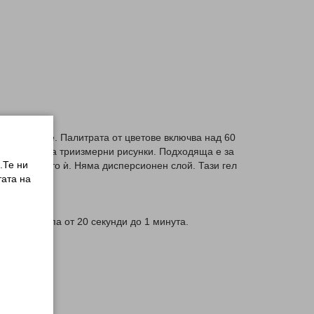
а ноктите. Палитрата от цветове включва над 60
 създаване на триизмерни рисунки. Подходяща е за
.Те ни
а разтичането ѝ. Няма дисперсионен слой. Тази гел
ата на
 в LED лампа от 20 секунди до 1 минута.