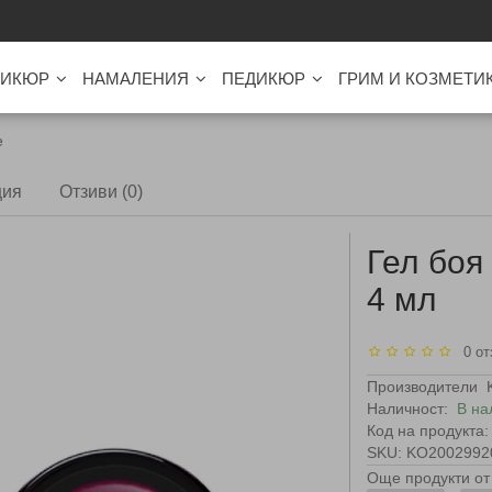
ИКЮР
НАМАЛЕНИЯ
ПЕДИКЮР
ГРИМ И КОЗМЕТИ
е
ция
Отзиви (0)
Гел боя
4 мл
0 от
Производители
Наличност:
В на
Код на продукта:
SKU: KO2002992
Още продукти от 