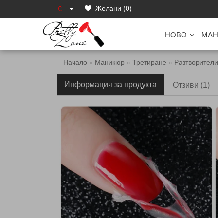
Желани (0)
€
НОВО
МАН
Начало
Маникюр
Третиране
Разтворители
Информация за продукта
Отзиви (1)