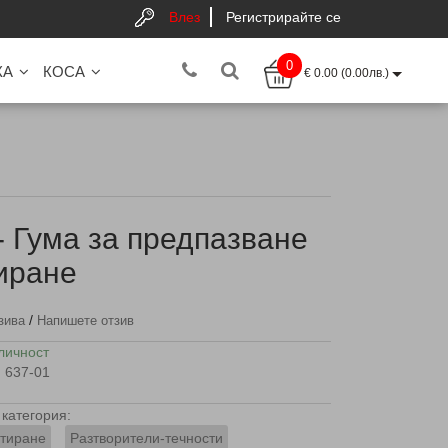
Влез
Регистрирайте се
0
КА
КОСА
€ 0.00 (0.00лв.)
 - Гума за предпазване
иране
/
зива
Напишете отзив
личност
637-01
категория:
тиране
Разтворители-течности