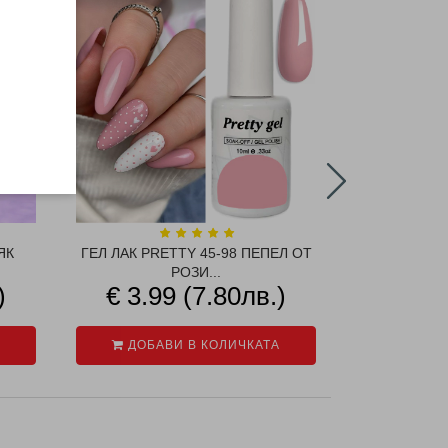
ЯК
ГЕЛ ЛАК PRETTY 45-98 ПЕПЕЛ ОТ
ГЕЛ ЛАК 
РОЗИ...
)
€ 3.99 (7.80лв.)
€ 3.9
ДОБАВИ В КОЛИЧКАТА
ДОБАВ