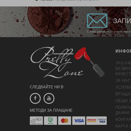
ЗАПИ
С изпращането се съгласявате
ИНФО
TPO-FR
БЕЗВР
КАЧЕС
ЗА НАС
СЛЕДВАЙТЕ НИ В
УСЛОВ
ВРЪЩА
ОБЩИ 
ПОЛИТИ
МЕТОДИ ЗА ПЛАЩАНЕ
ДАННИ
КОНТАК
КАРТА 