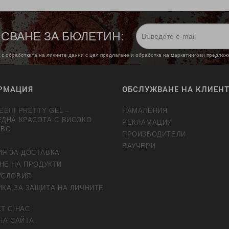
СВАНЕ ЗА БЮЛЕТИН:
 с обработката на личните данни с цел предлагане и обработка на маркетингови предло
РМАЦИЯ
ОБСЛУЖВАНЕ НА КЛИЕН
EE!!! PRETTY GEL –
НАМАЛЕНИЯ
ЕДНА КРАСОТА С ВИСОКО
РЕКЛАМАЦИИ
ТВО
ПРОИЗВОДИТЕЛИ
ВАУЧЕРИ
ИЯ ЗА ДОСТАВКА
НЕ НА ПРОДУКТИ
УСЛОВИЯ
КА ЗА ЗАЩИТА НА ЛИЧНИТЕ
Т С НАС
НА САЙТА