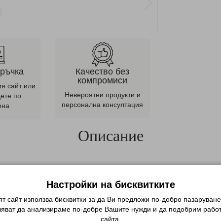
оръчка
Качество без
компромиси
ия сайт или
Невероятни продукти и
дете по
персонална консултация
она
Описание
се отстранява.
Настройки на бисквитките
СВЪРЗАНИ ПРОДУКТИ
т сайт използва бисквитки за да Ви предложи по-добро пазаруване
ляват да анализираме по-добре Вашите нужди и да подобрим работ
сайта.