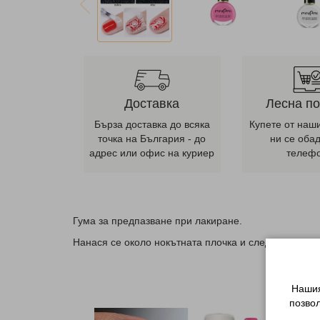
Доставка
Лесна п
Бърза доставка до всяка
Купете от наш
точка на България - до
ни се оба
адрес или офис на куриер
телеф
Гума за предпазване при лакиране.
Нанася се около нокътната плочка и след лакиране 
Нашия
позво