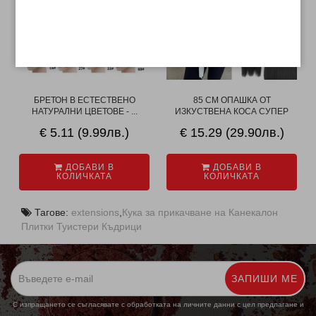
БРЕТОН В ЕСТЕСТВЕНО
85 СМ ОПАШКА ОТ
НАТУРАЛНИ ЦВЕТОВЕ - ...
ИЗКУСТВЕНА КОСА СУПЕР
КА...
€ 5.11 (9.99лв.)
€ 15.29 (29.90лв.)
ДОБАВИ В
ДОБАВИ В
КОЛИЧКАТА
КОЛИЧКАТА
Тагове:
extensions
,
Кука за прикачване на Канекалон
Плитки Туистери Къдрици
ЗАПИШИ МЕ
С изпращането се съгласявате с обработката на личните данни с цел предлагане и