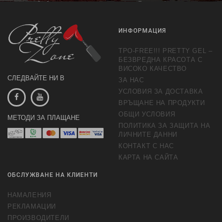
обработка на маркетингови предложения.
Повече информация
ИНФОРМАЦИЯ
TPO-FREE!!! PRETTY GEL –
БЕЗВРЕДНА КРАСОТА С
ВИСОКО КАЧЕСТВО
СЛЕДВАЙТЕ НИ В
ЗА НАС
УСЛОВИЯ ЗА ДОСТАВКА
ВРЪЩАНЕ НА ПРОДУКТИ
ОБЩИ УСЛОВИЯ
МЕТОДИ ЗА ПЛАЩАНЕ
ПОЛИТИКА ЗА ЗАЩИТА НА
ЛИЧНИТЕ ДАННИ
КОНТАКТ С НАС
КАРТА НА САЙТА
ОБСЛУЖВАНЕ НА КЛИЕНТИ
НАМАЛЕНИЯ
РЕКЛАМАЦИИ
ПРОИЗВОДИТЕЛИ