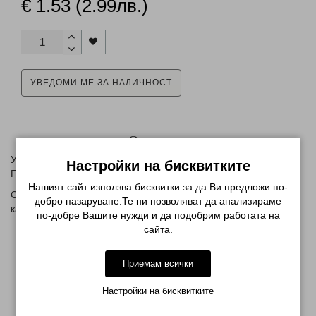
€ 1.53 (2.99лв.)
УВЕДОМИ МЕ ЗА НАЛИЧНОСТ
Описание
Удобна, голяма кука за плетене и прикачване на Канекалон
Настройки на бисквитките
Плитки Туистери и Къдрици
Нашият сайт използва бисквитки за да Ви предложи по-
С нея лесно се издърпват готовите плитките туистери или
добро пазаруване.Те ни позволяват да анализираме
канекалон през косата.
по-добре Вашите нужди и да подобрим работата на
сайта.
МОЖЕ ДА ХАРЕСАТЕ ОЩЕ
Приемам всички
Настройки на бисквитките