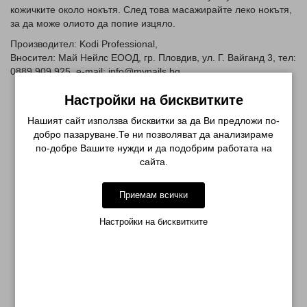
кожичките около нокътя. След това масажирайте леко нокътя,
за да може олиото да попие изцяло.
Производител: Kodi Professional,
Вносител: Май Нейлс ЕООД, гр. Пловдив, ул. Г. Вайганд 3, тел:
0889 909 925, e-mail: info@mynails.bg
Настройки на бисквитките
Нашият сайт използва бисквитки за да Ви предложи по-
добро пазаруване.Те ни позволяват да анализираме
СВЪРЗАНИ ПРОДУКТИ
по-добре Вашите нужди и да подобрим работата на
сайта.
-10%
Приемам всички
Настройки на бисквитките