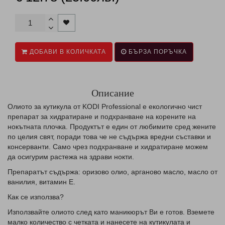
ДОБАВИ В КОЛИЧКАТА
БЪРЗА ПОРЪЧКА
Описание
Олиото за кутикула от KODI Professional е екологично чист
препарат за хидратиране и подхранване на корените на
нокътната плочка. Продуктът е един от любимите сред жените
по целия свят, поради това че не съдържа вредни съставки и
консерванти. Само чрез подхранване и хидратиране можем
да осигурим растежа на здрави нокти.
Препаратът съдържа: оризово олио, арганово масло, масло от
ванилия, витамин Е.
Как се използва?
Използвайте олиото след като маникюрът Ви е готов. Вземете
малко количество с четката и нанесете на кутикулата и