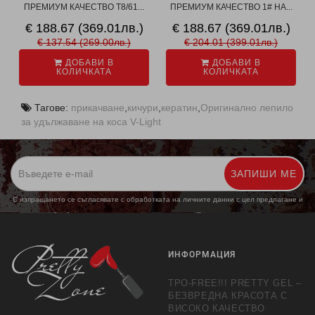
ПРЕМИУМ КАЧЕСТВО Т8/61...
ПРЕМИУМ КАЧЕСТВО 1# НА...
€ 188.67 (369.01лв.)
€ 188.67 (369.01лв.)
€ 137.54 (269.00лв.)
€ 204.01 (399.01лв.)
ДОБАВИ В
ДОБАВИ В
КОЛИЧКАТА
КОЛИЧКАТА
Тагове:
прикачване
,
кичури
,
кератин
,
Оригинално лепило
за удължаване на коса V-Light
ЗАПИШИ МЕ
С изпращането се съгласявате с обработката на личните данни с цел предлагане и
обработка на маркетингови предложения.
Повече информация
ИНФОРМАЦИЯ
TPO-FREE!!! PRETTY GEL –
БЕЗВРЕДНА КРАСОТА С
ВИСОКО КАЧЕСТВО