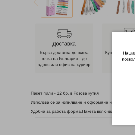
Доставка
Лесна п
Бърза доставка до всяка
Купете от наш
Нашия
точка на България - до
ни се оба
позво
адрес или офис на куриер
телеф
Пакет пили - 12 бр. в Розова кутия
Използва се за изпилване и оформяне на естествени
Удобна за работа форма.Пакета включва всичко н