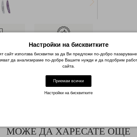
оръчка
Качество без
Настройки на бисквитките
компромиси
ия сайт или
т сайт използва бисквитки за да Ви предложи по-добро пазаруване
Невероятни продукти и
дете по
ляват да анализираме по-добре Вашите нужди и да подобрим работ
персонална консултация
она
сайта.
Описание
Приемам всички
Настройки на бисквитките
 нокти и изкуствени нокти.
еобходимо за перфектен маникюр!
МОЖЕ ДА ХАРЕСАТЕ ОЩЕ