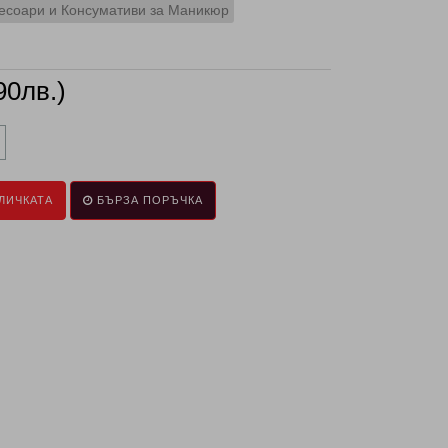
есоари и Консумативи за Маникюр
90лв.)
ЛИЧКАТА
БЪРЗА ПОРЪЧКА