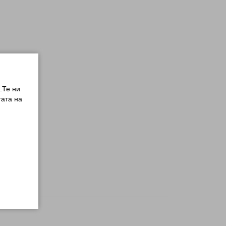
.Те ни
ата на