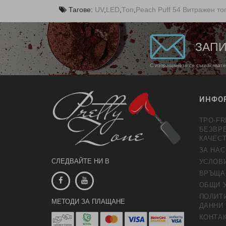
Тагове:
UV
,
LED
,
Топ
,
Peach Puff 54 Витражен топ 
ЗАПИ
С изпращането се съгласявате
ИНФО
TPO-FR
БЕЗВР
КАЧЕС
ЗА НАС
СЛЕДВАЙТЕ НИ В
УСЛОВ
ВРЪЩА
ОБЩИ 
ПОЛИТИ
МЕТОДИ ЗА ПЛАЩАНЕ
ДАННИ
КОНТАК