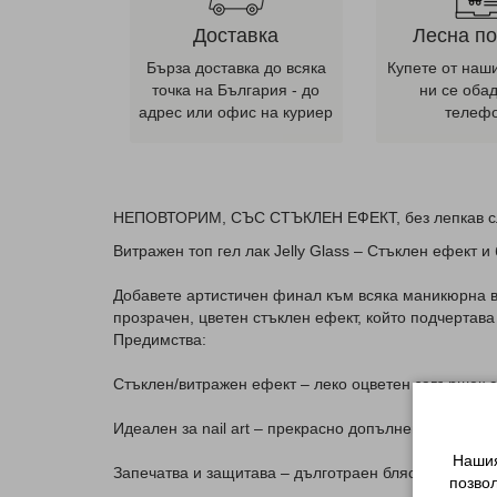
Доставка
Лесна п
Бърза доставка до всяка
Купете от наш
точка на България - до
ни се оба
адрес или офис на куриер
телеф
НЕПОВТОРИМ, СЪС СТЪКЛЕН ЕФЕКТ, без лепкав слой -
Витражен топ гел лак Jelly Glass – Стъклен ефект 
Добавете артистичен финал към всяка маникюрна виз
прозрачен, цветен стъклен ефект, който подчертава
Предимства:
Стъклен/витражен ефект – леко оцветен завършек 
Идеален за nail art – прекрасно допълнение към ф
Нашия
Запечатва и защитава – дълготраен блясък и устой
позво