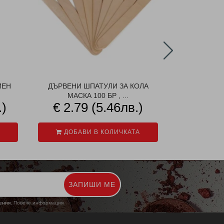
ИЕН
ДЪРВЕНИ ШПАТУЛИ ЗА КОЛА
ХИДАТИР
МАСКА 100 БР , ...
VAN
.)
€ 2.79 (5.46лв.)
€ 2.5
ДОБАВИ В КОЛИЧКАТА
ДОБАВ
ЗАПИШИ МЕ
жения.
Повече информация