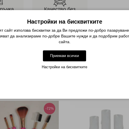
оръчка
Качество без
компромиси
ия сайт или
Настройки на бисквитките
Невероятни продукти и
дете по
персонална консултация
она
т сайт използва бисквитки за да Ви предложи по-добро пазаруване
ляват да анализираме по-добре Вашите нужди и да подобрим работ
сайта.
Описание
Приемам всички
 на маникюр и/или педикюр.
Настройки на бисквитките
МОЖЕ ДА ХАРЕСАТЕ ОЩЕ
-72%