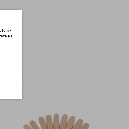
.Те ни
ата на