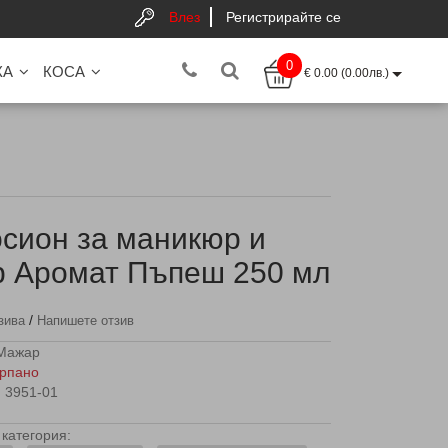
Влез
Регистрирайте се
0
КА
КОСА
€ 0.00 (0.00лв.)
сион за маникюр и
р Аромат Пъпеш 250 мл
/
зива
Напишете отзив
Мажар
рпано
3951-01
категория: