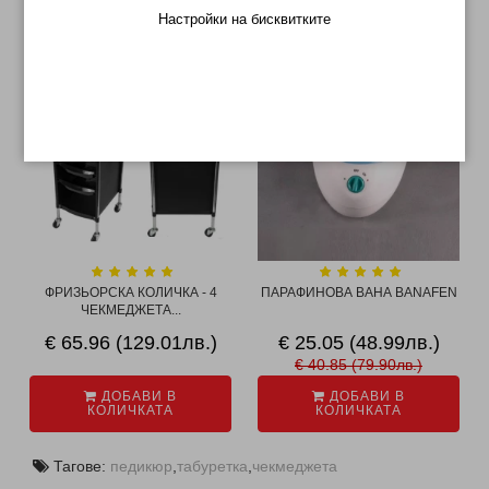
Настройки на бисквитките
МОЖЕ ДА ХАРЕСАТЕ ОЩЕ
-39%
ФРИЗЬОРСКА КОЛИЧКА - 4
ПАРАФИНОВА ВАНА BANAFEN
ЧЕКМЕДЖЕТА...
€ 65.96 (129.01лв.)
€ 25.05 (48.99лв.)
€ 40.85 (79.90лв.)
ДОБАВИ В
ДОБАВИ В
КОЛИЧКАТА
КОЛИЧКАТА
Тагове:
педикюр
,
табуретка
,
чекмеджета