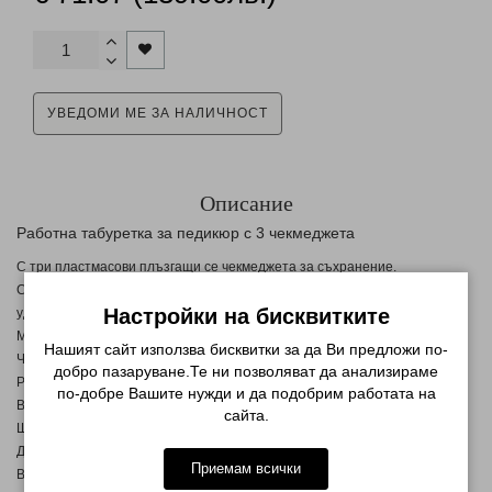
УВЕДОМИ МЕ ЗА НАЛИЧНОСТ
Описание
Работна табуретка за педикюр с 3 чекмеджета
С три пластмасови плъзгащи се чекмеджета за съхранение.
Снабдена с допълнителна странична въртяща се табла за по-голямо
Настройки на бисквитките
удобство при работа.
Метална конструкция с колелца.
Нашият сайт използва бисквитки за да Ви предложи по-
Черна тапицерия от еко кожа - лесно се почиства и дезинфектира.
добро пазаруване.Те ни позволяват да анализираме
Размери:
по-добре Вашите нужди и да подобрим работата на
Височина 48 см
сайта.
Ширина 33 см
Дължина 37,5 см
Приемам всички
Височина на подноса от земята 74 см