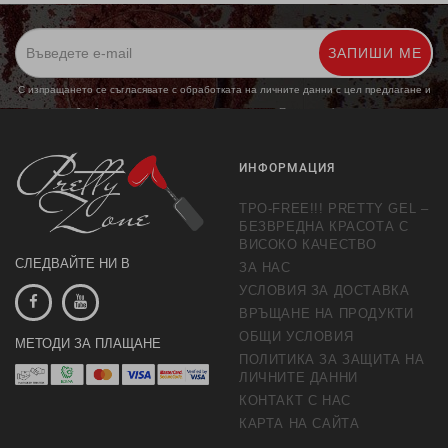
ЗАПИШИ МЕ
С изпращането се съгласявате с обработката на личните данни с цел предлагане и
обработка на маркетингови предложения.
Повече информация
ИНФОРМАЦИЯ
TPO-FREE!!! PRETTY GEL –
БЕЗВРЕДНА КРАСОТА С
ВИСОКО КАЧЕСТВО
СЛЕДВАЙТЕ НИ В
ЗА НАС
УСЛОВИЯ ЗА ДОСТАВКА
ВРЪЩАНЕ НА ПРОДУКТИ
ОБЩИ УСЛОВИЯ
МЕТОДИ ЗА ПЛАЩАНЕ
ПОЛИТИКА ЗА ЗАЩИТА НА
ЛИЧНИТЕ ДАННИ
КОНТАКТ С НАС
КАРТА НА САЙТА