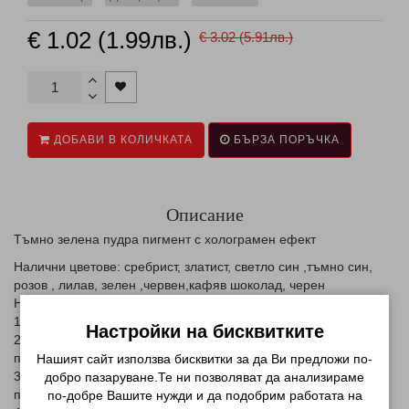
€ 1.02 (1.99лв.)
€ 3.02 (5.91лв.)
ДОБАВИ В КОЛИЧКАТА
БЪРЗА ПОРЪЧКА
Описание
Тъмно зелена пудра пигмент с холограмен ефект
Налични цветове: сребрист, златист, светло син ,тъмно син,
розов , лилав, зелен ,червен,кафяв шоколад, черен
Начин на приложение:
1. Поставяне на база за гел или гел лак
Настройки на бисквитките
2. Поставяне на цвят - тази стъпка е по желание, понеже
пигмента не прозира и цвета не му се отразява.
Нашият сайт използва бисквитки за да Ви предложи по-
3. Поставяне на втори слой цвят - тази стъпка е по желание,
добро пазаруване.Те ни позволяват да анализираме
понеже пигмента не прозира и цвета не му се отразява
по-добре Вашите нужди и да подобрим работата на