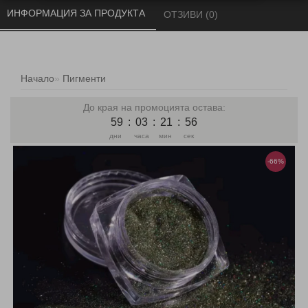
ИНФОРМАЦИЯ ЗА ПРОДУКТА 
ОТЗИВИ (0) 
Начало
Пигменти
До края на промоцията остава:
59
:
03
:
21
:
56
дни
часа
мин
сек
-66%