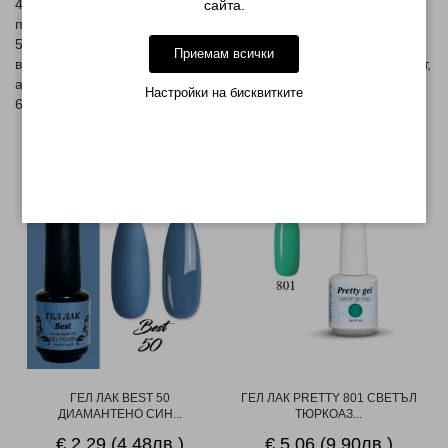
4. Върху не премахнат лепкав слой се поръсва пигмента и се
сайта.
притиска леко с пръстче или тампон.
5. При не задоволителен ефект се слага слой база и отново
Приемам всички
върху не лепкавия слой се поръсва - така се постига плътност,
ако не е постигната при първото нанасяне.
Настройки на бисквитките
6. Запечатва се с топ за гел или гел лак
МОЖЕ ДА ХАРЕСАТЕ ОЩЕ
-10%
-13%
ГЕЛ ЛАК BEST 50
ГЕЛ ЛАК PRETTY 801 СВЕТЪЛ
ДИАМАНТЕНО СИН...
ТЮРКОАЗ...
€ 2.29 (4.48лв.)
€ 5.06 (9.90лв.)