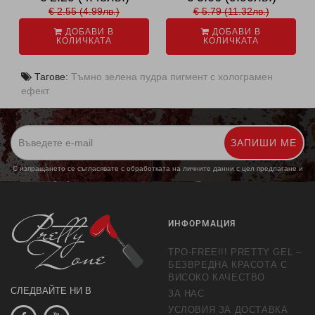
€ 2.55 (4.99лв.)
€ 5.79 (11.32лв.)
ДОБАВИ В
ДОБАВИ В
КОЛИЧКАТА
КОЛИЧКАТА
Тагове:
Тъмно зелена пудра пигмент с холограмен
ефект
ЗАПИШИ МЕ
С изпращането се съгласявате с обработката на личните данни с цел предлагане и
обработка на маркетингови предложения.
Повече информация
ИНФОРМАЦИЯ
TPO-FREE!!! PRETTY GEL –
БЕЗВРЕДНА КРАСОТА С
ВИСОКО КАЧЕСТВО
СЛЕДВАЙТЕ НИ В
ЗА НАС
УСЛОВИЯ ЗА ДОСТАВКА