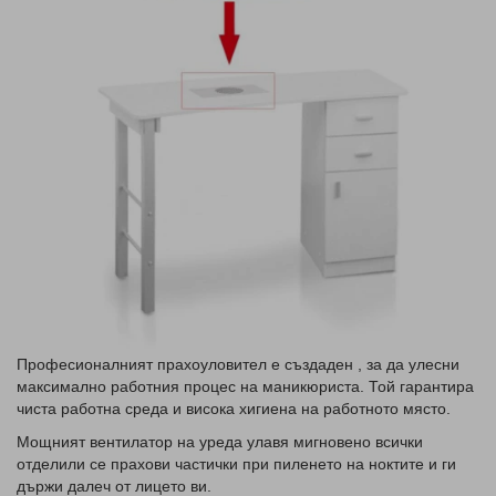
Професионалният прахоуловител е създаден , за да улесни
максимално работния процес на маникюриста. Той гарантира
чиста работна среда и висока хигиена на работното място.
Мощният вентилатор на уреда улавя мигновено всички
отделили се прахови частички при пиленето на ноктите и ги
държи далеч от лицето ви.