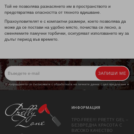
Той не позволява разнасянето им в пространството и
предотвратява опасността от тяхното вдишване.
Прахоуловителят е с компактни размери, което позволява да
може да се постави на удобно място, почиства се лесно, а
сменяемите памучни торбички, осигуряват използването му за
дълъг период във времето.
ЗАПИШИ МЕ
С изпращането се съгласявате с обработката на личните данни с цел предлагане и
обработка на маркетингови предложения.
Повече информация
ИНФОРМАЦИЯ
TPO-FREE!!! PRETTY GEL –
БЕЗВРЕДНА КРАСОТА С
ВИСОКО КАЧЕСТВО