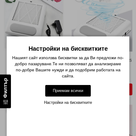
Настройки на бисквитките
Нашият сайт използва бисквитки за да Ви предложи по-
ПРАХОУЛОВИТЕЛ 858-8 - 80W
ПРАХОУЛОВИТЕЛ BQ 858-8 PLUS
добро пазаруване.Те ни позволяват да анализираме
- 80W, С РЕГ...
по-добре Вашите нужди и да подобрим работата на
€ 23.98 (46.90лв.)
€ 25.05 (48.99лв.)
сайта.
€ 38.86 (76.00лв.)
Филтър
ДОБАВИ В КОЛИЧКАТА
ДОБАВИ В КОЛИЧКАТА
Приемам всички
Настройки на бисквитките