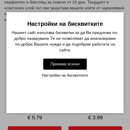
перфектен и блестящ за повече от 14 дни. Твърдият и
еластичен слой гел лак защитава вашите нокти от нараняване
и чупене. Този тъмен брокат в цвят бордо ще придаде на
ноктите ви изисканост и стил .
Настройки на бисквитките
Нашият сайт използва бисквитки за да Ви предложи по-
СВЪРЗАНИ ПРОДУКТИ
добро пазаруване.Те ни позволяват да анализираме
по-добре Вашите нужди и да подобрим работата на
сайта.
Приемам всички
Настройки на бисквитките
ТОП ЛАК PRETTY
БАЗА - ОСНОВА ЗА ГЕЛ ЛАК
PRETTY...
€ 5.79
€ 3.99