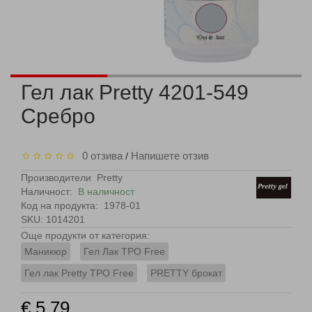
Гел лак Pretty 4201-549
Сребро
0 отзива
Напишете отзив
/
Производители
Pretty
Наличност:
В наличност
Код на продукта:
1978-01
SKU: 1014201
Още продукти от категория:
Маникюр
Гел Лак TPO Free
Гел лак Pretty TPO Free
PRETTY брокат
€ 5.79