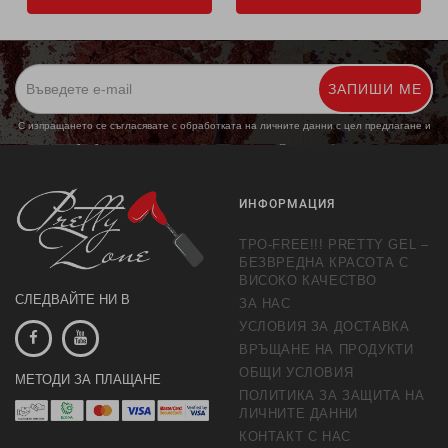
ЗАПИШИ МЕ
С изпращането се съгласявате с обработката на личните данни с цел предлагане и
обработка на маркетингови предложения.
Повече информация
ИНФОРМАЦИЯ
TPO-FREE!!! PRETTY GEL –
БЕЗВРЕДНА КРАСОТА С
ВИСОКО КАЧЕСТВО
СЛЕДВАЙТЕ НИ В
ЗА НАС
УСЛОВИЯ ЗА ДОСТАВКА
ВРЪЩАНЕ НА ПРОДУКТИ
ОБЩИ УСЛОВИЯ
МЕТОДИ ЗА ПЛАЩАНЕ
ПОЛИТИКА ЗА ЗАЩИТА НА
ЛИЧНИТЕ ДАННИ
КОНТАКТ С НАС