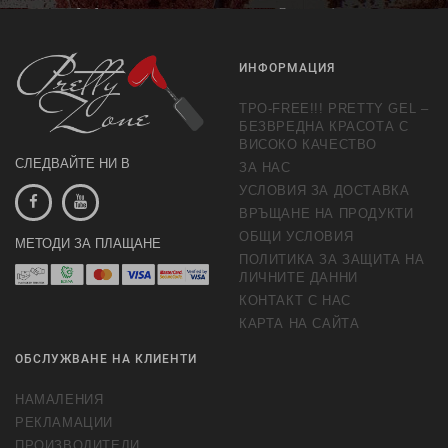
обработка на маркетингови предложения.
Повече информация
ИНФОРМАЦИЯ
TPO-FREE!!! PRETTY GEL –
БЕЗВРЕДНА КРАСОТА С
ВИСОКО КАЧЕСТВО
СЛЕДВАЙТЕ НИ В
ЗА НАС
УСЛОВИЯ ЗА ДОСТАВКА
ВРЪЩАНЕ НА ПРОДУКТИ
ОБЩИ УСЛОВИЯ
МЕТОДИ ЗА ПЛАЩАНЕ
ПОЛИТИКА ЗА ЗАЩИТА НА
ЛИЧНИТЕ ДАННИ
КОНТАКТ С НАС
КАРТА НА САЙТА
ОБСЛУЖВАНЕ НА КЛИЕНТИ
НАМАЛЕНИЯ
РЕКЛАМАЦИИ
ПРОИЗВОДИТЕЛИ