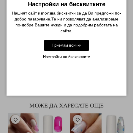
Настройки на бисквитките
Нашият сайт използва бисквитки за да Ви предложи по-
добро пазаруване.Те ни позволяват да анализираме
по-добре Вашите нужди и да подобрим работата на
сайта.
Приемам всички
ГЕЛ ЛАК PRETTY 75
ГЕЛ ЛАК BEST 60 ЧЕРЕН С
СЪВЪРШЕН...
БРОКАТ...
Настройки на бисквитките
€ 5.79
€ 2.29
€ 2.55
УВЕДОМИ МЕ ЗА
ДОБАВИ В
НАЛИЧНОСТ
КОЛИЧКАТА
МОЖЕ ДА ХАРЕСАТЕ ОЩЕ