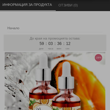
ИНФОРМАЦИЯ ЗА ПРОДУКТА 
ОТЗИВИ (0) 
Начало
До края на промоцията остава:
59
:
03
:
36
:
12
дни
часа
мин
сек
-28%