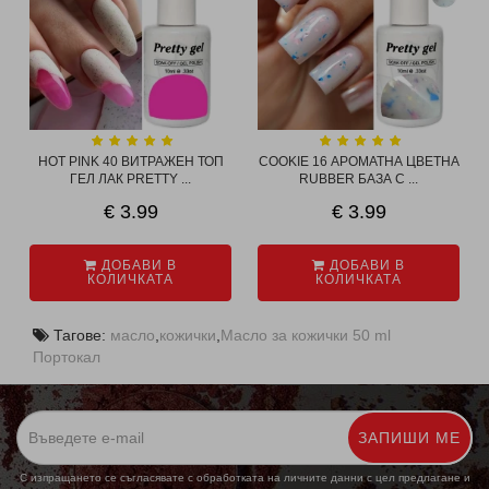
HOT PINK 40 ВИТРАЖЕН ТОП
COOKIE 16 АРОМАТНА ЦВЕТНА
ГЕЛ ЛАК PRETTY ...
RUBBER БАЗА С ...
€ 3.99
€ 3.99
ДОБАВИ В
ДОБАВИ В
КОЛИЧКАТА
КОЛИЧКАТА
Тагове:
масло
,
кожички
,
Масло за кожички 50 ml
Портокал
ЗАПИШИ МЕ
С изпращането се съгласявате с обработката на личните данни с цел предлагане и