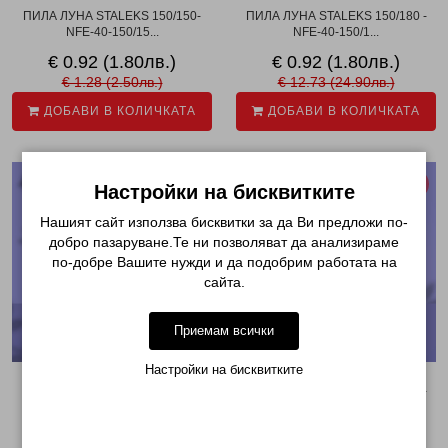
ПИЛА ЛУНА STALEKS 150/150-
ПИЛА ЛУНА STALEKS 150/180 -
NFE-40-150/15...
NFE-40-150/1...
€ 0.92 (1.80лв.)
€ 0.92 (1.80лв.)
€ 1.28 (2.50лв.)
€ 12.73 (24.90лв.)
ДОБАВИ В КОЛИЧКАТА
ДОБАВИ В КОЛИЧКАТА
-28%
-28%
Настройки на бисквитките
Нашият сайт използва бисквитки за да Ви предложи по-
добро пазаруване.Те ни позволяват да анализираме
по-добре Вашите нужди и да подобрим работата на
сайта.
Приемам всички
Настройки на бисквитките
ПИЛА ЛУНА STALEKS 180/180 -
ПИЛА ЛУНА STALEKS 180/240 -
NFE-40-180/1...
NFE-40-180/2...
€ 0.92 (1.80лв.)
€ 0.92 (1.80лв.)