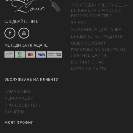
TPO-FREE!!! PRETTY GEL –
БЕЗВРЕДНА КРАСОТА С
ВИСОКО КАЧЕСТВО
СЛЕДВАЙТЕ НИ В
ЗА НАС
УСЛОВИЯ ЗА ДОСТАВКА
ВРЪЩАНЕ НА ПРОДУКТИ
ОБЩИ УСЛОВИЯ
МЕТОДИ ЗА ПЛАЩАНЕ
ПОЛИТИКА ЗА ЗАЩИТА НА
ЛИЧНИТЕ ДАННИ
КОНТАКТ С НАС
КАРТА НА САЙТА
ОБСЛУЖВАНЕ НА КЛИЕНТИ
НАМАЛЕНИЯ
РЕКЛАМАЦИИ
ПРОИЗВОДИТЕЛИ
ВАУЧЕРИ
МОЯТ ПРОФИЛ