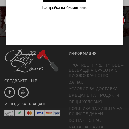
Показани 1 от 4 | 4 (1 Страници)
Настройки на бисквитките
ЗАПИШИ МЕ
С изпращането се съгласявате с обработката на личните данни с цел предлагане и
обработка на маркетингови предложения.
Повече информация
ИНФОРМАЦИЯ
TPO-FREE!!! PRETTY GEL –
БЕЗВРЕДНА КРАСОТА С
ВИСОКО КАЧЕСТВО
СЛЕДВАЙТЕ НИ В
ЗА НАС
УСЛОВИЯ ЗА ДОСТАВКА
ВРЪЩАНЕ НА ПРОДУКТИ
ОБЩИ УСЛОВИЯ
МЕТОДИ ЗА ПЛАЩАНЕ
ПОЛИТИКА ЗА ЗАЩИТА НА
ЛИЧНИТЕ ДАННИ
КОНТАКТ С НАС
КАРТА НА САЙТА