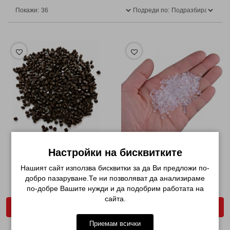
Покажи:
Подреди по:
Настройки на бисквитките
ИТАЛИАНСКИ КЕРАТИН НА
ИТАЛИАНСКИ КЕРАТИН НА
ГРАНУЛИ 50 ГР ТЪМН...
ГРАНУЛИ 50 ГР- ПРО...
Нашият сайт използва бисквитки за да Ви предложи по-
добро пазаруване.Те ни позволяват да анализираме
€ 11.20 (21.91лв.)
€ 11.20 (21.91лв.)
по-добре Вашите нужди и да подобрим работата на
сайта.
ДОБАВИ В КОЛИЧКАТА
ДОБАВИ В КОЛИЧКАТА
Приемам всички