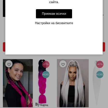
сайта.
Приемам всички
Настройки на бисквитките
КАНЕКАЛОН ДВУЦВЕТЕН B23
КАНЕКАЛОН ДВУЦВЕТЕН B47
ТЮРКОАЗ...
ЛИЛАВ ТЮРКОАЗ...
€ 4.04 (7.90лв.)
€ 4.04 (7.90лв.)
€ 5.57 (10.89лв.)
€ 5.57 (10.89лв.)
ДОБАВИ В КОЛИЧКАТА
ДОБАВИ В КОЛИЧКАТА
-27%
-47%
НОВО
НОВО