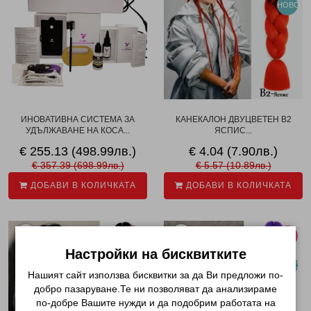
НОВО
ИНОВАТИВНА СИСТЕМА ЗА
КАНЕКАЛОН ДВУЦВЕТЕН B2
УДЪЛЖАВАНЕ НА КОСА...
ЯСПИС...
€ 255.13 (498.99лв.)
€ 4.04 (7.90лв.)
€ 357.39 (698.99лв.)
€ 5.57 (10.89лв.)
ДОБАВИ В КОЛИЧКАТА
ДОБАВИ В КОЛИЧКАТА
-27%
-27%
Настройки на бисквитките
НОВО
НОВО
Нашият сайт използва бисквитки за да Ви предложи по-
добро пазаруване.Те ни позволяват да анализираме
по-добре Вашите нужди и да подобрим работата на