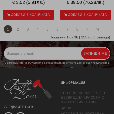
€ 3.02 (5.91лв.)
€ 39.00 (76.28лв.)
ДОБАВИ В КОЛИЧКАТА
ДОБАВИ В КОЛИЧКАТА
1
2
3
4
5
6
7
8
>
>|
Показани 1 от 36 | 255 (8 Страници)
ЗАПИШИ МЕ
С изпращането се съгласявате с обработката на личните данни с цел предлагане и
обработка на маркетингови предложения.
Повече информация
ИНФОРМАЦИЯ
TPO-FREE!!! PRETTY GEL –
БЕЗВРЕДНА КРАСОТА С
ВИСОКО КАЧЕСТВО
СЛЕДВАЙТЕ НИ В
ЗА НАС
УСЛОВИЯ ЗА ДОСТАВКА