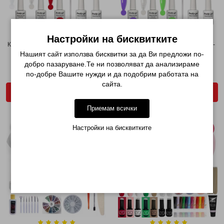
Настройки на бисквитките
КОМПЛЕКТ PRETTY WOMAN - С 3
СТРАХОТЕН ПОДАРЪК ЗА НЕЯ -
ЦВЯТА ГЕЛ PR...
КОМПЛЕКТ ЗА М...
Нашият сайт използва бисквитки за да Ви предложи по-
добро пазаруване.Те ни позволяват да анализираме
€ 25.51 (49.89лв.)
€ 30.47 (59.59лв.)
по-добре Вашите нужди и да подобрим работата на
€ 30.63 (59.91лв.)
€ 46.01 (89.99лв.)
сайта.
ДОБАВИ В КОЛИЧКАТА
ДОБАВИ В КОЛИЧКАТА
Приемам всички
Настройки на бисквитките
-32%