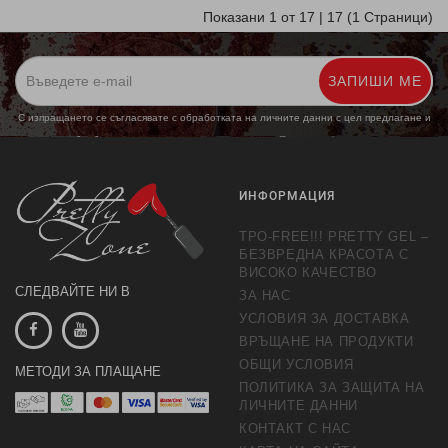
Показани 1 от 17 | 17 (1 Страници)
ЗАПИШИ МЕ
С изпращането се съгласявате с обработката на личните данни с цел предлагане и
обработка на маркетингови предложения.
Повече информация
ИНФОРМАЦИЯ
TPO-FREE!!! PRETTY GEL –
БЕЗВРЕДНА КРАСОТА С
ВИСОКО КАЧЕСТВО
СЛЕДВАЙТЕ НИ В
ЗА НАС
УСЛОВИЯ ЗА ДОСТАВКА
ВРЪЩАНЕ НА ПРОДУКТИ
ОБЩИ УСЛОВИЯ
МЕТОДИ ЗА ПЛАЩАНЕ
ПОЛИТИКА ЗА ЗАЩИТА НА
ЛИЧНИТЕ ДАННИ
КОНТАКТ С НАС