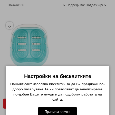
Покажи:
Подреди по:
Настройки на бисквитките
ВАНИЧКА ЗА ПЕДИКЮР С
МАСАЖНИ РОЛКИ...
Нашият сайт използва бисквитки за да Ви предложи по-
добро пазаруване.Те ни позволяват да анализираме
€ 10.69
по-добре Вашите нужди и да подобрим работата на
сайта.
ДОБАВИ В КОЛИЧКАТА
Приемам всички