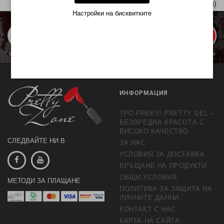
Показани 1 от 2 | 2 (1 Страници)
Настройки на бисквитките
ЗАПИШИ МЕ
С изпращането се съгласявате с обработката на личните данни с цел предлагане и
обработка на маркетингови предложения.
Повече информация
ИНФОРМАЦИЯ
TPO-FREE!!! PRETTY GEL –
БЕЗВРЕДНА КРАСОТА С
ВИСОКО КАЧЕСТВО
СЛЕДВАЙТЕ НИ В
ЗА НАС
УСЛОВИЯ ЗА ДОСТАВКА
ВРЪЩАНЕ НА ПРОДУКТИ
ОБЩИ УСЛОВИЯ
МЕТОДИ ЗА ПЛАЩАНЕ
ПОЛИТИКА ЗА ЗАЩИТА НА
ЛИЧНИТЕ ДАННИ
КОНТАКТ С НАС
КАРТА НА САЙТА